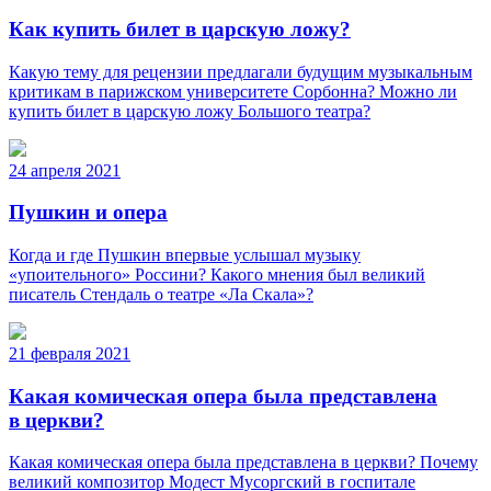
Как купить билет в царскую ложу?
Какую тему для рецензии предлагали будущим музыкальным
критикам в парижском университете Сорбонна? Можно ли
купить билет в царскую ложу Большого театра?
24 апреля 2021
Пушкин и опера
Когда и где Пушкин впервые услышал музыку
«упоительного» Россини? Какого мнения был великий
писатель Стендаль о театре «Ла Скала»?
21 февраля 2021
Какая комическая опера была представлена
в церкви?
Какая комическая опера была представлена в церкви? Почему
великий композитор Модест Мусоргский в госпитале