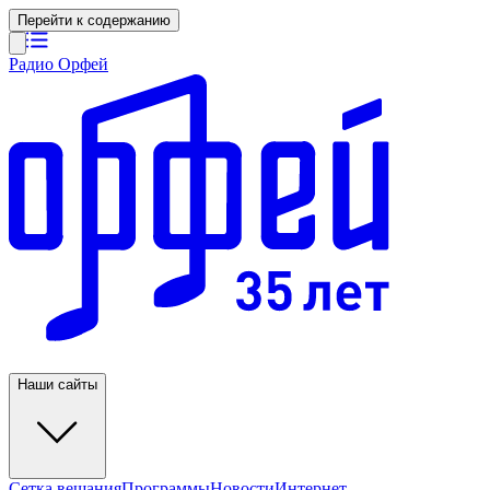
Перейти к содержанию
Радио Орфей
Наши сайты
Сетка вещания
Программы
Новости
Интернет-