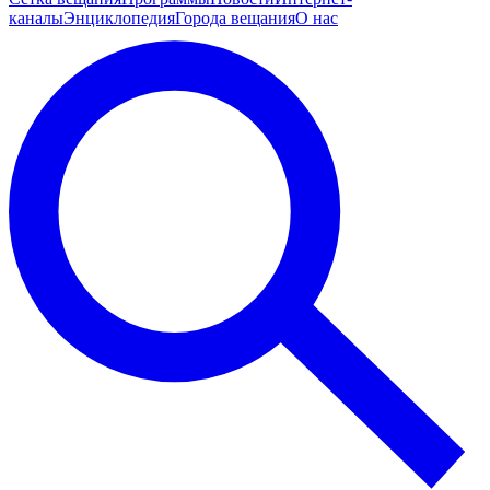
каналы
Энциклопедия
Города вещания
О нас