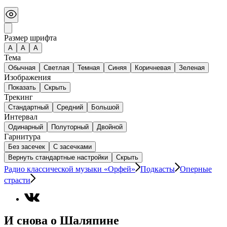
Размер шрифта
А
A
A
Тема
Обычная
Светлая
Темная
Синяя
Коричневая
Зеленая
Изображения
Показать
Скрыть
Трекинг
Стандартный
Средний
Большой
Интервал
Одинарный
Полуторный
Двойной
Гарнитура
Без засечек
С засечками
Вернуть стандартные настройки
Скрыть
Радио классической музыки «Орфей»
Подкасты
Оперные
страсти
И снова о Шаляпине