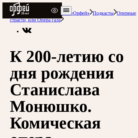
Радио Орфей
Радио классической музыки «Орфей»
Подкасты
Оперные
страсти, или Опера гала
К 200-летию со
дня рождения
Станислава
Монюшко.
Комическая