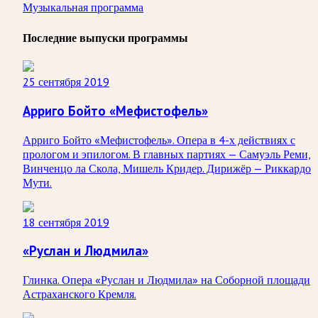
Музыкальная программа
Последние выпуски программы
25 сентября 2019
Арриго Бойто «Мефистофель»
Арриго Бойто «Мефистофель». Опера в 4-х действиях с
прологом и эпилогом. В главных партиях — Самуэль Реми,
Винченцо ла Скола, Мишель Кридер. Дирижёр — Риккардо
Мути.
18 сентября 2019
«Руслан и Людмила»
Глинка. Опера «Руслан и Людмила» на Соборной площади
Астраханского Кремля.