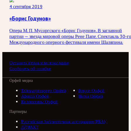
4 сентября 2019
«Борис Годунов»
Опера М. П. Мусоргского «Борис Годунов». В заглавной
партии — звезда мировой оперы Рене Папе. Спектакль 30-г
Международного оперного фестиваля имени Шаляпина.
Оставить отзыв или пожелание
Сообщить об ошибке
Орфей медиа
Телерадиоцентр Орфей
Видео Орфей
Афиша Орфей
Ноты Орфей
Коллективы Орфей
Партнеры
Российская библиотечная ассоциация (РБА)
///ТРАКТ