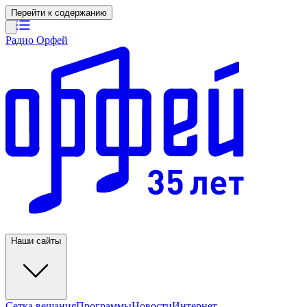
Перейти к содержанию
Радио Орфей
Наши сайты
Сетка вещания
Программы
Новости
Интернет-