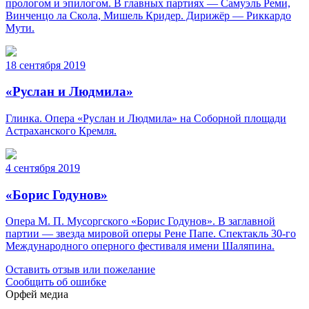
прологом и эпилогом. В главных партиях — Самуэль Реми,
Винченцо ла Скола, Мишель Кридер. Дирижёр — Риккардо
Мути.
18 сентября 2019
«Руслан и Людмила»
Глинка. Опера «Руслан и Людмила» на Соборной площади
Астраханского Кремля.
4 сентября 2019
«Борис Годунов»
Опера М. П. Мусоргского «Борис Годунов». В заглавной
партии — звезда мировой оперы Рене Папе. Спектакль 30-го
Международного оперного фестиваля имени Шаляпина.
Оставить отзыв или пожелание
Сообщить об ошибке
Орфей медиа