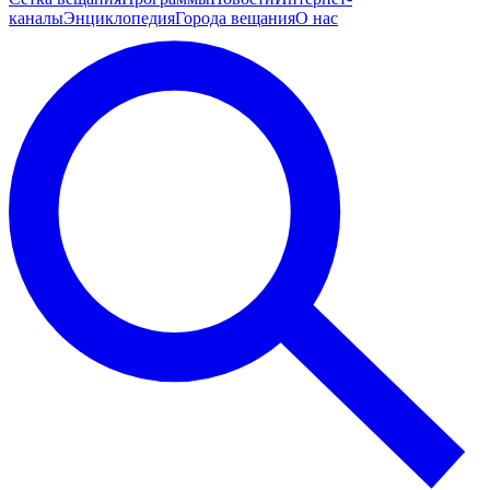
каналы
Энциклопедия
Города вещания
О нас