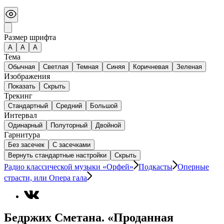
Размер шрифта
А
A
A
Тема
Обычная
Светлая
Темная
Синяя
Коричневая
Зеленая
Изображения
Показать
Скрыть
Трекинг
Стандартный
Средний
Большой
Интервал
Одинарный
Полуторный
Двойной
Гарнитура
Без засечек
С засечками
Вернуть стандартные настройки
Скрыть
Радио классической музыки «Орфей»
Подкасты
Оперные
страсти, или Опера гала
Бедржих Сметана. «Проданная