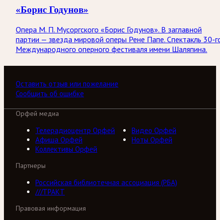
«Борис Годунов»
Опера М. П. Мусоргского «Борис Годунов». В заглавной
партии — звезда мировой оперы Рене Папе. Спектакль 30-г
Международного оперного фестиваля имени Шаляпина.
Оставить отзыв или пожелание
Сообщить об ошибке
Орфей медиа
Телерадиоцентр Орфей
Видео Орфей
Афиша Орфей
Ноты Орфей
Коллективы Орфей
Партнеры
Российская библиотечная ассоциация (РБА)
///ТРАКТ
Правовая информация