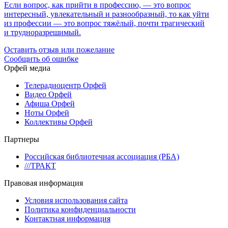
Если вопрос, как прийти в профессию, — это вопрос
интересный, увлекательный и разнообразный, то как уйти
из профессии — это вопрос тяжёлый, почти трагический
и трудноразрешимый.
Оставить отзыв или пожелание
Сообщить об ошибке
Орфей медиа
Телерадиоцентр Орфей
Видео Орфей
Афиша Орфей
Ноты Орфей
Коллективы Орфей
Партнеры
Российская библиотечная ассоциация (РБА)
///ТРАКТ
Правовая информация
Условия использования сайта
Политика конфиденциальности
Контактная информация