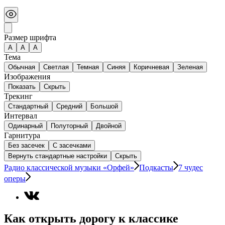
Размер шрифта
А
A
A
Тема
Обычная
Светлая
Темная
Синяя
Коричневая
Зеленая
Изображения
Показать
Скрыть
Трекинг
Стандартный
Средний
Большой
Интервал
Одинарный
Полуторный
Двойной
Гарнитура
Без засечек
С засечками
Вернуть стандартные настройки
Скрыть
Радио классической музыки «Орфей»
Подкасты
7 чудес
оперы
Как открыть дорогу к классике