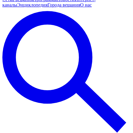
каналы
Энциклопедия
Города вещания
О нас