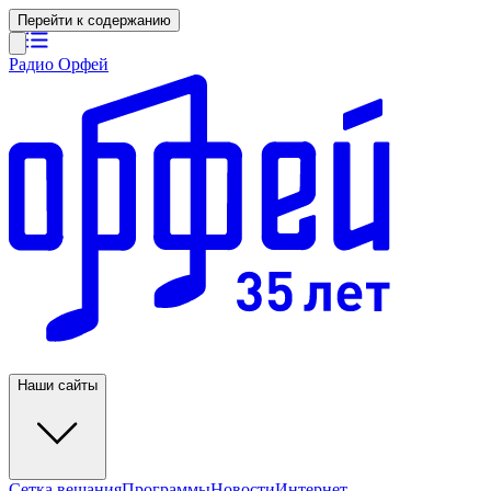
Перейти к содержанию
Радио Орфей
Наши сайты
Сетка вещания
Программы
Новости
Интернет-