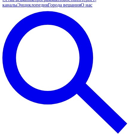
каналы
Энциклопедия
Города вещания
О нас