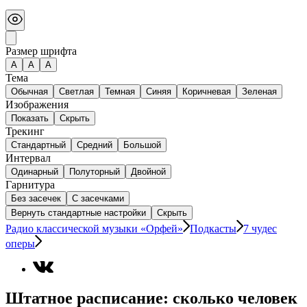
Размер шрифта
А
A
A
Тема
Обычная
Светлая
Темная
Синяя
Коричневая
Зеленая
Изображения
Показать
Скрыть
Трекинг
Стандартный
Средний
Большой
Интервал
Одинарный
Полуторный
Двойной
Гарнитура
Без засечек
С засечками
Вернуть стандартные настройки
Скрыть
Радио классической музыки «Орфей»
Подкасты
7 чудес
оперы
Штатное расписание: сколько человек