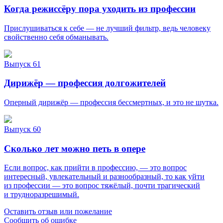
Когда режиссёру пора уходить из профессии
Прислушиваться к себе — не лучший фильтр, ведь человеку
свойственно себя обманывать.
Выпуск 61
Дирижёр — профессия долгожителей
Оперный дирижёр — профессия бессмертных, и это не шутка.
Выпуск 60
Сколько лет можно петь в опере
Если вопрос, как прийти в профессию, — это вопрос
интересный, увлекательный и разнообразный, то как уйти
из профессии — это вопрос тяжёлый, почти трагический
и трудноразрешимый.
Оставить отзыв или пожелание
Сообщить об ошибке