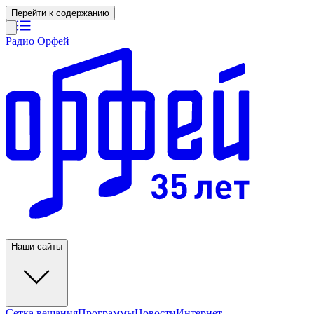
Перейти к содержанию
Радио Орфей
Наши сайты
Сетка вещания
Программы
Новости
Интернет-