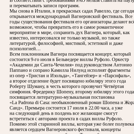
В соответствии с требованиями
РАО
нельзя ставить на пауз
и перематывать записи программ.
Мы снова в Италии, в прекрасных садах Равелло, где сегод
открывается международный Вагнеровский фестиваль. Все
годы существования фестиваля его организаторы делают вс
возможное, чтобы превратить его в самое романтичное
мероприятие в мире, сохранить дух Вагнера, который, как
известно, интересовался не только музыкой, но также
литературой, философией, мистикой, эстетикой и даже
психологией…
Всем поклонникам Вагнера посвящается концерт, который
состоится 9-го июля в Бельведере виллы Руфоло. Оркестр
«Академии ди Санта-Чечилия» под руководством Антонио
Паппано и сопрано Камилла Нилунд исполнят фрагменты
из опер «Тристан и Изольда», «Тангейзер» и «Парсифаль»,
а второе отделение будет посвящено юбиляру этого года
Роберту Шуману, в честь которого прозвучит Четвёртая
симфония. Фредерику Шопену, второму юбиляру этого года
посвящается литературно-музыкальная постановка
«La Padrona di Casa: необыкновенный роман Шопена и Жо
Санд». Премьера состоится 17 июля в 22.00 часа, а уже
на следующий день в полдень все желающие смогут
встретиться с авторами проекта в садах виллы Руфоло.
Помимо этой старинной виллы, которая уже более полувека
является сердцем Вагнеровского фестиваля, концерты