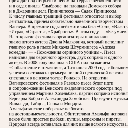
проходят под открытым небом на Террасе бесконечности
и в садах виллы Чимброне, на площади Домского собора
и в Джардини дела Принчипесса — Садах Принцессы.
К числу главных традиций фестиваля относится и выбор
лейтмотива, причем обязательно навеянного творчеством
Вагнера. В прежние годы лейтмотивом был «Сон», «Власть
«Игра», «Страсть», «Храбрость». В этом году — «Безумие».
На открытие фестиваля организаторы пригласили
знаменитого актера Джона Малковича, который исполнит
главную роль в пьесе Михаэля Штурмингера «Адская
комедия» — «Похождения серийного убийцы». Пьеса
написана для барочного оркестра, двух сопрано и одного
актера. В 2008 году она шла в США под названием
«Соблазнение и отчаяние», а 1-го июля 2009 года с больши
успехом состоялась премьера полной сценической версии
спектакля в венском театре Ронахер. На открытии
Вагнеровского фестиваля в Равелло пьеса будет идти
в сопровождении Венского академического оркестра под
управлением Мартина Хозельбака, партии сопрано исполня
Бернарда Бобро и Александра Замойская. Прозвучит музыка
Вивальди, Гайдна, Глюка и Моцарта.
Амальфитанское побережье не богато
на достопримечательности. Обитателями Амальфи испокон
веков были простые рыбаки, купцы, мореходы и пираты.
Природа всегда оставалась для них выше всякого искусства,