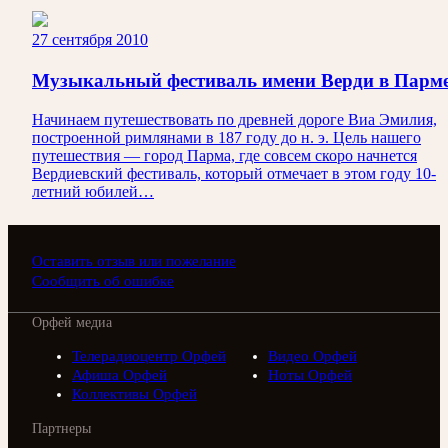
27 сентября 2010
Музыкальный фестиваль имени Верди в Парм
Начинаем путешествовать по древней дороге Виа Эмилия,
построенной римлянами в 187 году до н. э. Цель нашего
путешествия — город Парма, где совсем скоро начнется
Вердиевский фестиваль, который отмечает в этом году 10-
летний юбилей…
Оставить отзыв или пожелание
Сообщить об ошибке
Орфей медиа
Телерадиоцентр Орфей
Видео Орфей
Афиша Орфей
Ноты Орфей
Коллективы Орфей
Партнеры