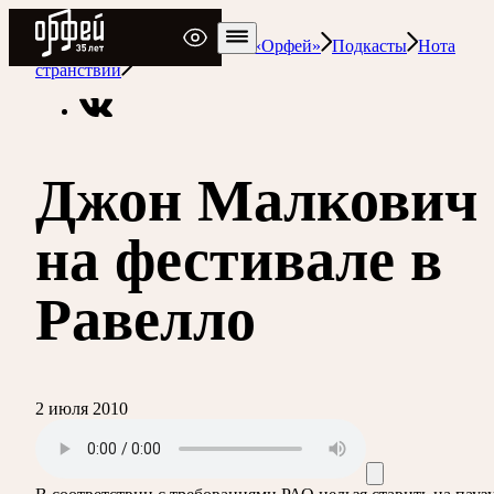
Радио Орфей
Радио классической музыки «Орфей»
Подкасты
Нота
странствий
Джон Малкович
на фестивале в
Равелло
2 июля 2010