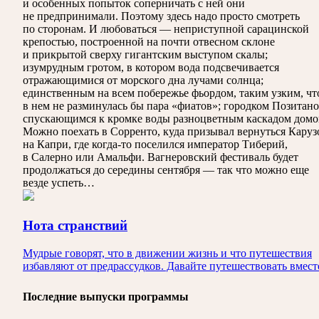
и особенных попыток соперничать с ней они
не предпринимали. Поэтому здесь надо просто смотреть
по сторонам. И любоваться — неприступной сарацинской
крепостью, построенной на почти отвесном склоне
и прикрытой сверху гигантским выступом скалы;
изумрудным гротом, в котором вода подсвечивается
отражающимися от морского дна лучами солнца;
единственным на всем побережье фьордом, таким узким, чт
в нем не разминулась бы пара «фиатов»; городком Позитано
спускающимся к кромке воды разноцветным каскадом домо
Можно поехать в Сорренто, куда призывал вернуться Каруз
на Капри, где когда-то поселился император Тиберий,
в Салерно или Амальфи. Вагнеровский фестиваль будет
продолжаться до середины сентября — так что можно еще
везде успеть…
Нота странствий
Мудрые говорят, что в движении жизнь и что путешествия
избавляют от предрассудков. Давайте путешествовать вмест
Последние выпуски программы