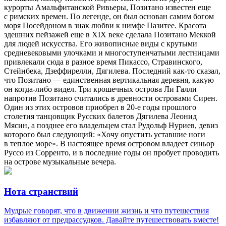
курорты Амальфитанской Ривьеры, Позитано известен еще
с римских времен. По легенде, он был основан самим богом
моря Посейдоном в знак любви к нимфе Пазитее. Красота
здешних пейзажей еще в XIX веке сделала Позитано Меккой
для людей искусства. Его живописные виды с крутыми
средневековыми улочками и многоступенчатыми лестницами
привлекали сюда в разное время Пикассо, Стравинского,
Стейнбека, Дзеффирелли, Дягилева. Последний как-то сказал,
что Позитано — единственная вертикальная деревня, какую
он когда-либо видел. Три крошечных острова Ли Галли
напротив Позитано считались в древности островами Сирен.
Один из этих островов приобрел в 20-е годы прошлого
столетия танцовщик Русских балетов Дягилева Леонид
Мясин, а позднее его владельцем стал Рудольф Нуриев, девиз
которого был следующий: «Хочу опустить уставшие ноги
в теплое море». В настоящее время островом владеет синьор
Руссо из Сорренто, и в последние годы он пробует проводить
на острове музыкальные вечера.
Нота странствий
Мудрые говорят, что в движении жизнь и что путешествия
избавляют от предрассудков. Давайте путешествовать вместе!