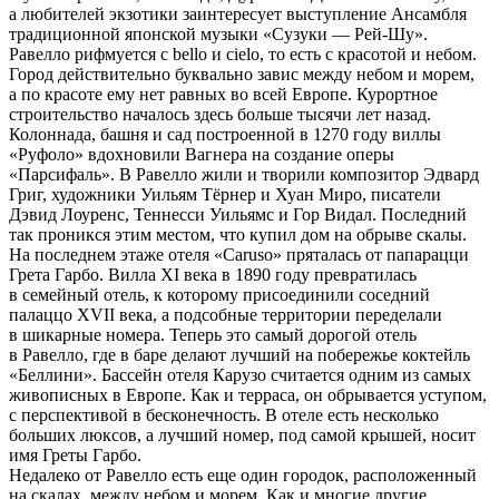
а любителей экзотики заинтересует выступление Ансамбля
традиционной японской музыки «Сузуки — Рей-Шу».
Равелло рифмуется с bello и cielo, то есть с красотой и небом.
Город действительно буквально завис между небом и морем,
а по красоте ему нет равных во всей Европе. Курортное
строительство началось здесь больше тысячи лет назад.
Колоннада, башня и сад построенной в 1270 году виллы
«Руфоло» вдохновили Вагнера на создание оперы
«Парсифаль». В Равелло жили и творили композитор Эдвард
Григ, художники Уильям Тёрнер и Хуан Миро, писатели
Дэвид Лоуренс, Теннесси Уильямс и Гор Видал. Последний
так проникся этим местом, что купил дом на обрыве скалы.
На последнем этаже отеля «Caruso» пряталась от папарацци
Грета Гарбо. Вилла XI века в 1890 году превратилась
в семейный отель, к которому присоединили соседний
палаццо XVII века, а подсобные территории переделали
в шикарные номера. Теперь это самый дорогой отель
в Равелло, где в баре делают лучший на побережье коктейль
«Беллини». Бассейн отеля Карузо считается одним из самых
живописных в Европе. Как и терраса, он обрывается уступом,
с перспективой в бесконечность. В отеле есть несколько
больших люксов, а лучший номер, под самой крышей, носит
имя Греты Гарбо.
Недалеко от Равелло есть еще один городок, расположенный
на скалах, между небом и морем. Как и многие другие