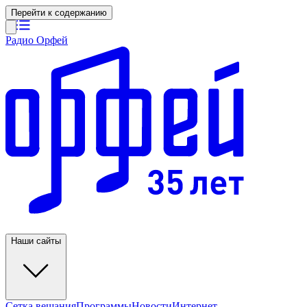
Перейти к содержанию
Радио Орфей
Наши сайты
Сетка вещания
Программы
Новости
Интернет-