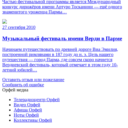
Частью фестивальной программы является Международный
конкурс дирижёров имени Артуро Тосканини — ещё одного
знаменитого уроженца Пармы…
27 сентября 2010
Музыкальный фестиваль имени Верди в Парме
Начинаем путешествовать по древней дороге Виа Эмилия,
построенной римлянами в 187 году до н. э. Цель нашего
путешествия — город Парма, где совсем скоро начнется
Вердиевский фестиваль, который отмечает в этом году 10-
летний юбилей…
Оставить отзыв или пожелание
Сообщить об ошибке
Орфей медиа
Телерадиоцентр Орфей
Видео Орфей
Афиша Орфей
Ноты Орфей
Коллективы Орфей