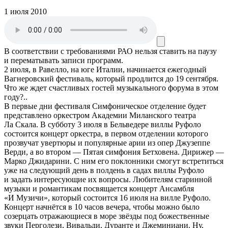
1 июля 2010
В соответствии с требованиями
РАО
нельзя ставить на паузу
и перематывать записи программ.
2 июля, в Равелло, на юге Италии, начинается ежегодный
Вагнеровский фестиваль, который продлится до 19 сентября.
Что же ждет счастливых гостей музыкального форума в этом
году?..
В первые дни фестиваля Симфоническое отделение будет
представлено оркестром Академии Миланского театра
Ла Скала. В субботу 3 июля в Бельведере виллы Руфоло
состоится концерт оркестра, в первом отделении которого
прозвучат увертюры и популярные арии из опер Джузеппе
Верди, а во втором — Пятая симфония Бетховена. Дирижер —
Марко Джидарини. С ним его поклонники смогут встретиться
уже на следующий день в полдень в садах виллы Руфоло
и задать интересующие их вопросы. Любителям старинной
музыки и романтикам посвящается концерт Ансамбля
«И Музичи», который состоится 16 июля на вилле Руфоло.
Концерт начнётся в 10 часов вечера, чтобы можно было
созерцать отражающиеся в море звёзды под божественные
звуки Перголези, Вивальди, Дуранте и Джеминиани. Ну,