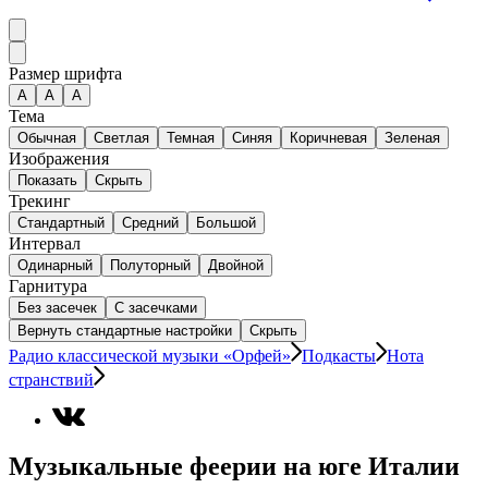
Размер шрифта
А
A
A
Тема
Обычная
Светлая
Темная
Синяя
Коричневая
Зеленая
Изображения
Показать
Скрыть
Трекинг
Стандартный
Средний
Большой
Интервал
Одинарный
Полуторный
Двойной
Гарнитура
Без засечек
С засечками
Вернуть стандартные настройки
Скрыть
Радио классической музыки «Орфей»
Подкасты
Нота
странствий
Музыкальные феерии на юге Италии