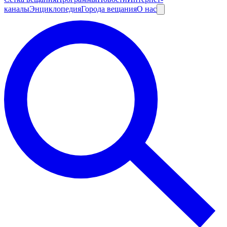
каналы
Энциклопедия
Города вещания
О нас