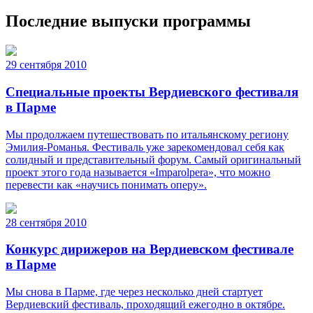
Последние выпуски программы
29 сентября 2010
Специальные проекты Вердиевского фестиваля
в Парме
Мы продолжаем путешествовать по итальянскому региону
Эмилия-Романья. Фестиваль уже зарекомендовал себя как
солидный и представительный форум. Самый оригинальный
проект этого года называется «Imparolpera», что можно
перевести как «научись понимать оперу».
28 сентября 2010
Конкурс дирижеров на Вердиевском фестивале
в Парме
Мы снова в Парме, где через несколько дней стартует
Вердиевский фестиваль, проходящий ежегодно в октябре.