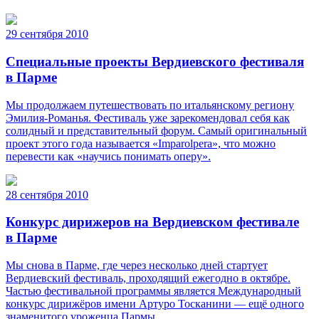
29 сентября 2010
Специальные проекты Вердиевского фестиваля
в Парме
Мы продолжаем путешествовать по итальянскому региону
Эмилия-Романья. Фестиваль уже зарекомендовал себя как
солидный и представительный форум. Самый оригинальный
проект этого года называется «Imparolpera», что можно
перевести как «научись понимать оперу».
28 сентября 2010
Конкурс дирижеров на Вердиевском фестивале
в Парме
Мы снова в Парме, где через несколько дней стартует
Вердиевский фестиваль, проходящий ежегодно в октябре.
Частью фестивальной программы является Международный
конкурс дирижёров имени Артуро Тосканини — ещё одного
знаменитого уроженца Пармы…