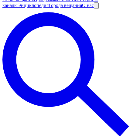
каналы
Энциклопедия
Города вещания
О нас