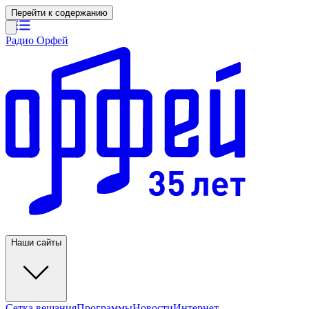
Перейти к содержанию
Радио Орфей
Наши сайты
Сетка вещания
Программы
Новости
Интернет-