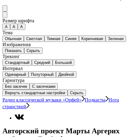
Размер шрифта
А
A
A
Тема
Обычная
Светлая
Темная
Синяя
Коричневая
Зеленая
Изображения
Показать
Скрыть
Трекинг
Стандартный
Средний
Большой
Интервал
Одинарный
Полуторный
Двойной
Гарнитура
Без засечек
С засечками
Вернуть стандартные настройки
Скрыть
Радио классической музыки «Орфей»
Подкасты
Нота
странствий
Авторский проект Марты Аргерих