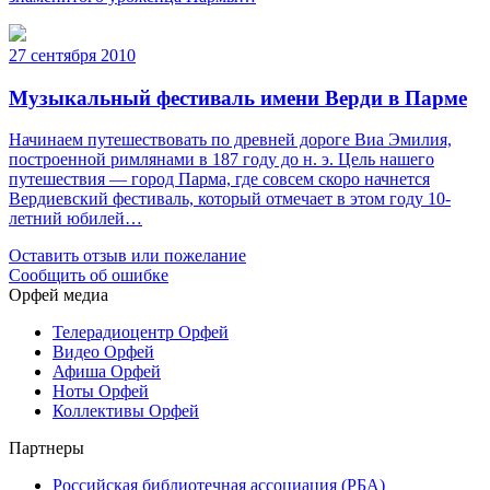
27 сентября 2010
Музыкальный фестиваль имени Верди в Парме
Начинаем путешествовать по древней дороге Виа Эмилия,
построенной римлянами в 187 году до н. э. Цель нашего
путешествия — город Парма, где совсем скоро начнется
Вердиевский фестиваль, который отмечает в этом году 10-
летний юбилей…
Оставить отзыв или пожелание
Сообщить об ошибке
Орфей медиа
Телерадиоцентр Орфей
Видео Орфей
Афиша Орфей
Ноты Орфей
Коллективы Орфей
Партнеры
Российская библиотечная ассоциация (РБА)