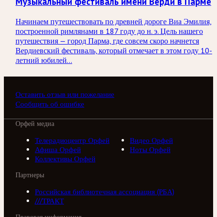
Музыкальный фестиваль имени Верди в Парме
Начинаем путешествовать по древней дороге Виа Эмилия,
построенной римлянами в 187 году до н. э. Цель нашего
путешествия — город Парма, где совсем скоро начнется
Вердиевский фестиваль, который отмечает в этом году 10-
летний юбилей…
Оставить отзыв или пожелание
Сообщить об ошибке
Орфей медиа
Телерадиоцентр Орфей
Видео Орфей
Афиша Орфей
Ноты Орфей
Коллективы Орфей
Партнеры
Российская библиотечная ассоциация (РБА)
///ТРАКТ