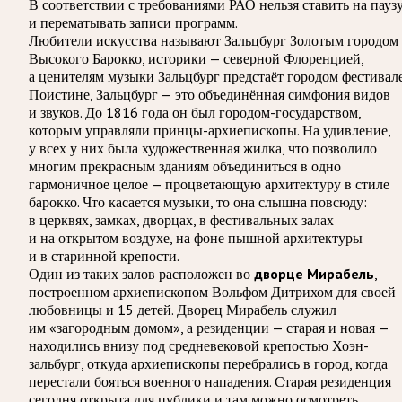
В соответствии с требованиями
РАО
нельзя ставить на пауз
и перематывать записи программ.
Любители искусства называют Зальцбург Золотым городом
Высокого Барокко, историки — северной Флоренцией,
а ценителям музыки Зальцбург предстаёт городом фестивале
Поистине, Зальцбург — это объединённая симфония видов
и звуков. До 1816 года он был городом-государством,
которым управляли принцы-архиепископы. На удивление,
у всех у них была художественная жилка, что позволило
многим прекрасным зданиям объединиться в одно
гармоничное целое — процветающую архитектуру в стиле
барокко. Что касается музыки, то она слышна повсюду:
в церквях, замках, дворцах, в фестивальных залах
и на открытом воздухе, на фоне пышной архитектуры
и в старинной крепости.
Один из таких залов расположен во
дворце Мирабель
,
построенном архиепископом Вольфом Дитрихом для своей
любовницы и 15 детей. Дворец Мирабель служил
им «загородным домом», а резиденции — старая и новая —
находились внизу под средневековой крепостью Хоэн-
зальбург, откуда архиепископы перебрались в город, когда
перестали бояться военного нападения. Старая резиденция
сегодня открыта для публики и там можно осмотреть