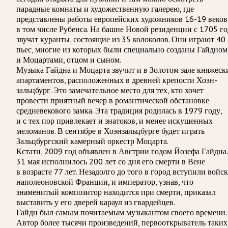
парадные комнаты и художественную галерею, где
представлены работы европейских художников 16-19 веков
в том числе Рубенса. На башне Новой резиденции с 1705 го
звучат куранты, состоящие из 35 колоколов. Они играют 40
пьес, многие из которых были специально созданы Гайдном
и Моцартами, отцом и сыном.
Музыка Гайдна и Моцарта звучит и в Золотом зале княжеск
апартаментов, расположенных в древней крепости Хоэн-
зальцбург. Это замечательное место для тех, кто хочет
провести приятный вечер в романтической обстановке
средневекового замка. Эта традиция родилась в 1979 году,
и с тех пор привлекает и знатоков, и менее искушенных
меломанов. В сентябре в Хоэнзальцбурге будет играть
Зальцбургский камерный оркестр Моцарта.
Кстати, 2009 год объявлен в Австрии годом Йозефа Гайдна.
31 мая исполнилось 200 лет со дня его смерти в Вене
в возрасте 77 лет. Незадолго до того в город вступили войск
наполеоновской Франции, и император, узнав, что
знаменитый композитор находится при смерти, приказал
выставить у его дверей караул из гвардейцев.
Гайдн был самым почитаемым музыкантом своего времени.
Автор более тысячи произведений, первооткрыватель таких