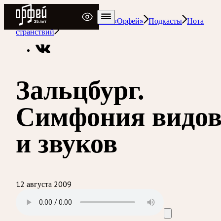
Радио Орфей
Радио классической музыки «Орфей»
Подкасты
Нота
странствий
Зальцбург.
Симфония видо
и звуков
12 августа 2009