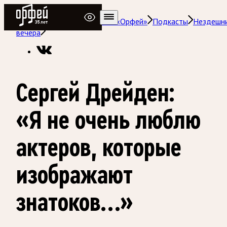
Радио Орфей
Радио классической музыки «Орфей»
Подкасты
Нездешн
вечера
Сергей Дрейден:
«Я не очень люблю
актеров, которые
изображают
знатоков…»