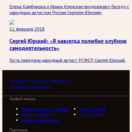
Елена Камбурова и Ирина Кленская продолжают беседу с
народным артистом России Сергеем Юрским.
11 февраля 2018
Сергей Юрский: «Я навсегда полюбил клубную
самодеятельность»
Гость передачи народный артист РСФСР Сергей Юрский.
Оставить отзыв или пожелание
Сообщить об ошибке
Орфей медиа
Телерадиоцентр Орфей
Видео Орфей
Афиша Орфей
Ноты Орфей
Коллективы Орфей
Партнеры