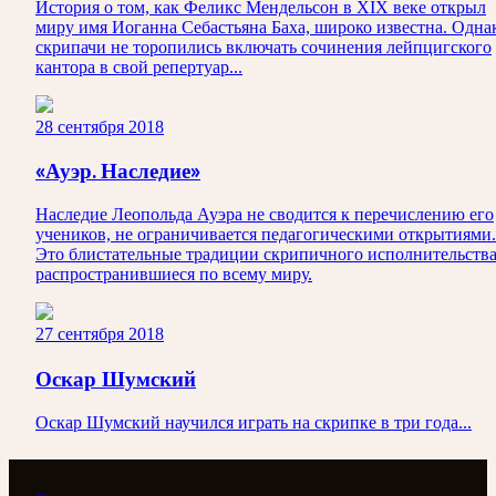
История о том, как Феликс Мендельсон в XIX веке открыл
миру имя Иоганна Себастьяна Баха, широко известна. Одна
скрипачи не торопились включать сочинения лейпцигского
кантора в свой репертуар...
28 сентября 2018
«Ауэр. Наследие»
Наследие Леопольда Ауэра не сводится к перечислению его
учеников, не ограничивается педагогическими открытиями.
Это блистательные традиции скрипичного исполнительства
распространившиеся по всему миру.
27 сентября 2018
Оскар Шумский
Оскар Шумский научился играть на скрипке в три года...