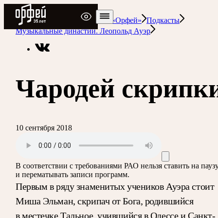
Радио Орфей
Радио классической музыки «Орфей»
Подкасты
Музыкальные династии. Леопольд Ауэр
Чародей скрипк
10 сентября 2018
В соответствии с требованиями
РАО
нельзя ставить на пауз
и перематывать записи программ.
Первым в ряду знаменитых учеников Ауэра стоит
Миша Эльман, скрипач от Бога, родившийся
в местечке Тальное, учившийся в Одессе и Санкт-