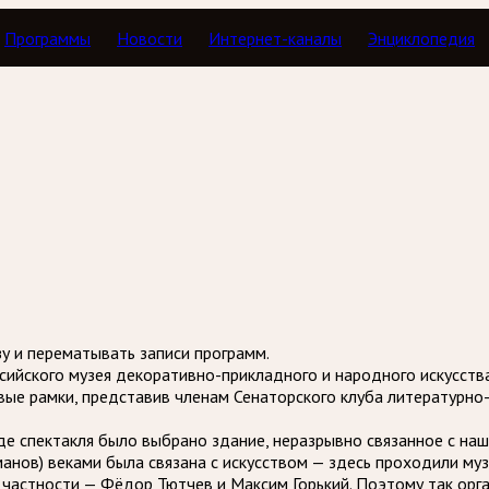
Программы
Новости
Интернет-каналы
Энциклопедия
 верхах
зу и перематывать записи программ.
ссийского музея декоративно-прикладного и народного искусств
вые рамки, представив членам Сенаторского клуба литературно-
е спектакля было выбрано здание, неразрывно связанное с наше
анов) веками была связана с искусством — здесь проходили муз
 частности — Фёдор Тютчев и Максим Горький. Поэтому так орга