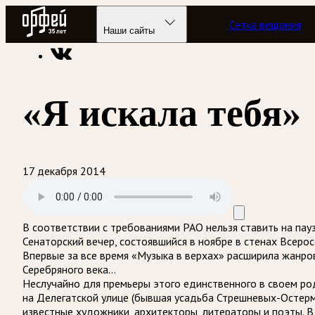
Радио Орфей
Сетка вещания
Радио классической музыки «Орфей»
Подкасты
Музыка в
Наши сайты
«Я искала тебя»
17 декабря 2014
В соответствии с требованиями
РАО
нельзя ставить на пау
Сенаторский вечер, состоявшийся в ноябре в стенах Всеро
Впервые за все время «Музыка в верхах» расширила жанро
Серебряного века…
Неслучайно для премьеры этого единственного в своем род
на Делегатской улице (бывшая усадьба Стрешневых-Остерм
известные художники, архитекторы, литераторы и поэты. В