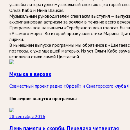
усадьбы литературно-музыкальный спектакль, который спе
Ольга Кабо и Нина Шацкая.
Музыкальным руководителем спектакля выступил — выпуск
аккомпанировал актрисам за роялем в течение всего вечера
Программа под названием «Серебряного века голоса» была
«У самого моря». Во второй прозвучали стихи Марины Цве
лирики.
В нынешнем выпуске программы мы обратимся к «Цветаевс
поэтессы, с уже ушедшей матерью. Из уст Ольги Кабо звуч
исполняла стихи самой Цветаевой.
Музыка в верхах
Совместный проект радио «Орфей» и Сенаторского клуба 
Последние выпуски программы
28 сентября 2016
День памяти и скорби. Передача четвертая