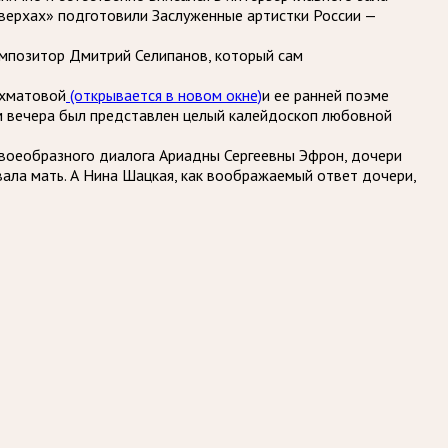
 верхах» подготовили Заслуженные артистки России —
омпозитор Дмитрий Селипанов, который сам
Ахматовой
(открывается в новом окне)
и ее ранней поэме
ям вечера был представлен целый калейдоскоп любовной
воеобразного диалога Ариадны Сергеевны Эфрон, дочери
вала мать. А Нина Шацкая, как воображаемый ответ дочери,