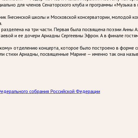
циально для членов Сенаторского клуба и программы «Музыка в
ник Гнесинской школы и Московской консерватории, молодой к
.
 разделена на три части. Первая была посвящена поэзии Анны 
таевой и ее дочери Ариадны Сергеевны Эфрон. А в финале гост
кому» отделению концерта, которое было построено в форме с
али стихи Ариадны, посвященные Марине — именно так она назы
Федерального собрания Российской Федерации