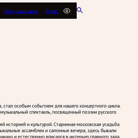
Города вещания
О нас
а, стал особым событием для нашего концертного цикла.
музыкальный спектакль, посвященный поэзии русского
й историей и культурой. Старинная московская усадьба
ыкальные ассамблеи и салонные вечера, здесь бывали
нично и естественно вписался в интерьер главного зала