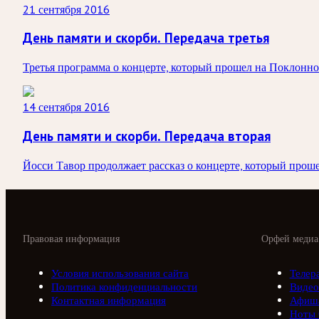
21 сентября 2016
День памяти и скорби. Передача третья
Третья программа о концерте, который прошел на Поклонно
14 сентября 2016
День памяти и скорби. Передача вторая
Йосси Тавор продолжает рассказ о концерте, который про
Правовая информация
Орфей медиа
Условия использования сайта
Телер
Политика конфиденциальности
Видео
Контактная информация
Афиш
Ноты