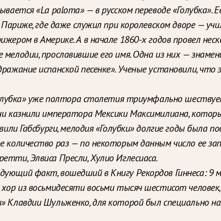
ывается «La paloma» — в русском переводе «Голубка». 
в Париже, где даже служил при королевском дворе — уч
жером в Америке. А в начале 1860-х годов провел неск
 мелодии, прославившие его имя. Одна из них — знаме
одражание испанской песенке». Ученые установили, чт
«Голубка» уже полтора столетия триумфально шествует
ни казнили императора Мексики Максимилиана, который
авили Габсбурги, мелодия «Голубки» долгие годы была п
е количество раз — по некоторым данным число ее зап
етти, Элвиса Пресли, Хулио Иглесиаса.
дующий факт, вошедший в Книгу Рекордов Гиннеса: 9 
 хор из восьмидесяти восьми тысяч шестисот человек,
и» Клавдии Шульженко, для которой был специально на