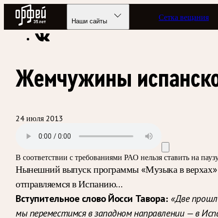
Радио Орфей
Сетка вещания
Радио классической музыки «Орфей»
Подкасты
Музыка в
Наши сайты
Жемчужины испанско
24 июля 2013
В соответствии с требованиями
РАО
нельзя ставить на пау
Нынешний выпуск программы «Музыка в верхах» п
отправляемся в Испанию…
«Две прошл
Вступительное слово Йосси Тавора:
мы переместимся в западном направлении — в Исп