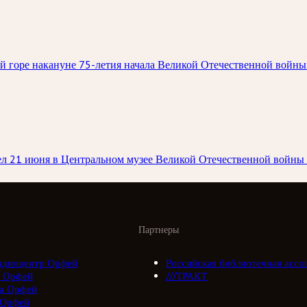
й горе накануне 75-летия начала Великой Отечественной войны
шел 21 июня в Центральном музее Великой Отечественной войны 
Партнеры
адиоцентр Орфей
Российская библиотечная ассо
 Орфей
///ТРАКТ
а Орфей
 Орфей