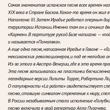
Самая знаменитая испанская песня всех времен наз
XIX века в Стране Басков. Какое-то время он жил 
Наполеона III. Затем Ирадье работал оперным дири
территории Испании. Именно там он и сочинил две
«Кармен». В партитуре рукой Бизе написано — «п
и называется «Помолвка».
А еще одна песня, написанная Ирадье в Гаване — 
мексиканских революционеров, и под ее мелодию о
Из-за этого в Австро-Венгрии, где в это время пр
Эта песня записывалась на пластинки бесчисленно
легендарные версии Лолиты Торрес, Робертино Лор
О популярности «La paloma» свидетельствует сле
песню, ставшую символом стремления к миру, спел
В России незабываемым стало исполнение «Голубк
песню включила в свой репертуар Алла Пугачева.