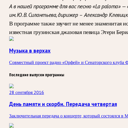
А в нашей программе для вас песню «La paloma» — 
им. Ю. В. Силантьева, дирижер –
Александр Клевицк
В программе также звучит не менее знаменитая и
известная грузинская джазовая певица Этери Бер
Музыка в верхах
Совместный проект радио «Орфей» и Сенаторского клуба 
Последние выпуски программы
28 сентября 2016
День памяти и скорби. Передача четвертая
Заключительная передача о концерте, который состоялся в