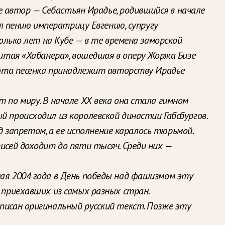
Ее автор — Себастьян Ирадье, родившийся в начале
ил пению императрицу Евгению, супругу
олько лет на Кубе — в те времена заморской
нитая «Хабанера», вошедшая в оперу Жоржа Бизе
о эта песенка принадлежит авторству Ирадье
 по миру. В начале ХХ века она стала гимном
 происходил из королевской династии Габсбургов.
од запретом, а ее исполнение каралось тюрьмой.
исей доходит до пяти тысяч. Среди них —
мая 2004 года в День победы над фашизмом эту
 приехавших из самых разных стран.
писан оригинальный русский текст. Позже эту