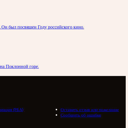
. Он был посвящен Году российского кино.
на Поклонной горе.
циация (РБА)
Оставить отзыв или пожелание
Сообщить об ошибке