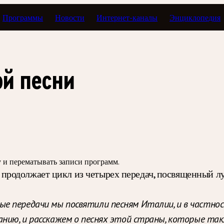
Программы
Новости
Интернет-каналы
Энциклопедия
 верхах
й песни
зу и перематывать записи программ.
родолжает цикл из четырех передач, посвященный лу
ые передачи мы посвятили песням Италии, и в частнос
анию, и расскажем о песнях этой страны, которые та