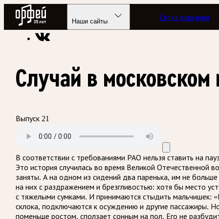
Радио Орфей
Сетка вещания
Радио классической музыки «Орфей»
Подкасты
А музы н
Наши сайты
Случай в московском 
Выпуск 21
В соответствии с требованиями
РАО
нельзя ставить на пау
Это история случилась во время Великой Отечественной во
заняты. А на одном из сидений два паренька, им не больше
на них с раздражением и брезгливостью: хотя бы место ус
с тяжелыми сумками. И принимаются стыдить мальчишек: «
склока, подключаются к осуждению и другие пассажиры. Но 
поменьше ростом, сползает сонным на пол. Его не разбудит