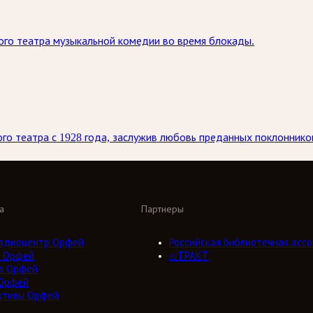
ого театра музыкальной комедии во время блокады.
го театра с 1928 года, заслужив любовь преданных поклоннико
а
Партнеры
адиоцентр Орфей
Российская библиотечная ассо
 Орфей
///ТРАКТ
а Орфей
Орфей
ктивы Орфей