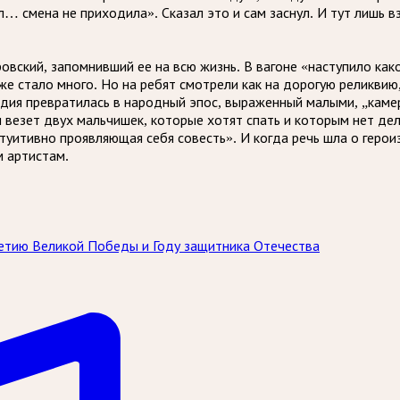
… смена не приходила». Сказал это и сам заснул. И тут лишь в
овский, запомнивший ее на всю жизнь. В вагоне «наступило ка
же стало много. Но на ребят смотрели как на дорогую реликвию,
дия превратилась в народный эпос, выраженный малыми, „каме
и везет двух мальчишек, которые хотят спать и которым нет де
нтуитивно проявляющая себя совесть». И когда речь шла о геро
м артистам.
летию Великой Победы и Году защитника Отечества