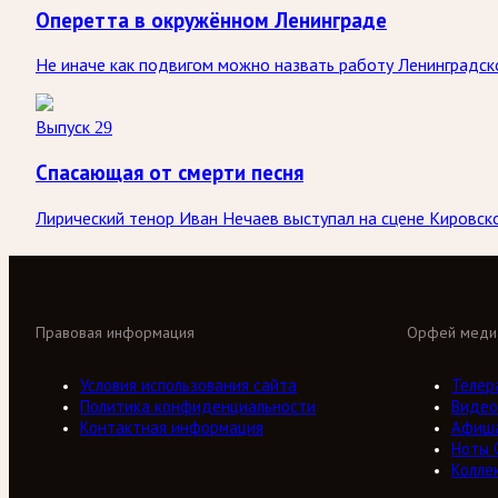
Оперетта в окружённом Ленинграде
Не иначе как подвигом можно назвать работу Ленинградск
Выпуск 29
Спасающая от смерти песня
Лирический тенор Иван Нечаев выступал на сцене Кировско
Правовая информация
Орфей меди
Условия использования сайта
Телер
Политика конфиденциальности
Видео
Контактная информация
Афиш
Ноты 
Колле