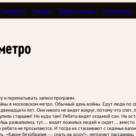
Программы
Новости
Интернет-каналы
Энциклопедия
е молчали
метро
зу и перематывать записи программ.
йны в московском метро. Обычный день войны. Едут люди по св
 двенадцати лет. Они никого не видят вокруг, потому что спят
тупили старшим! Но куда там! Ребята видят седьмой сон. На ос
Ишь развалились тут… видят пожилых людей и сидят… вместо т
ребята не просыпаются. И тогда их стаскивают с сиденья вагон
ь. «Какое безобразие — спать на ходу!», негодуют пассажиры. 