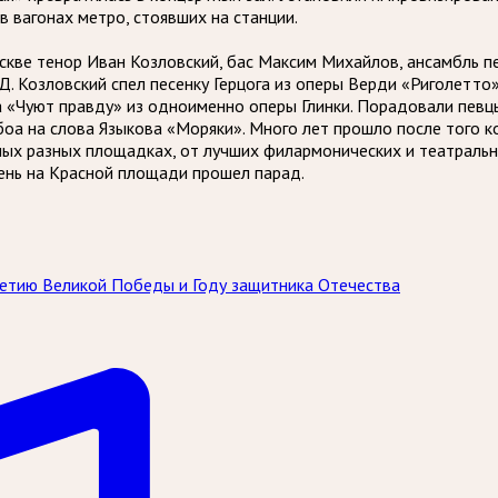
в вагонах метро, стоявших на станции.
скве тенор Иван Козловский, бас Максим Михайлов, ансамбль п
. Козловский спел песенку Герцога из оперы Верди «Риголетто»
а «Чуют правду» из одноименно оперы Глинки. Порадовали певц
оа на слова Языкова «Моряки». Много лет прошло после того к
мых разных площадках, от лучших филармонических и театральн
день на Красной площади прошел парад.
летию Великой Победы и Году защитника Отечества