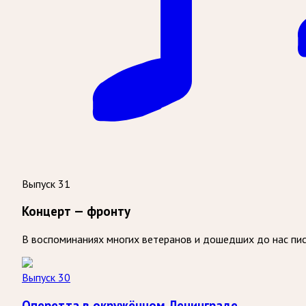
Выпуск 31
Концерт — фронту
В воспоминаниях многих ветеранов и дошедших до нас пи
Выпуск 30
Оперетта в окружённом Ленинграде