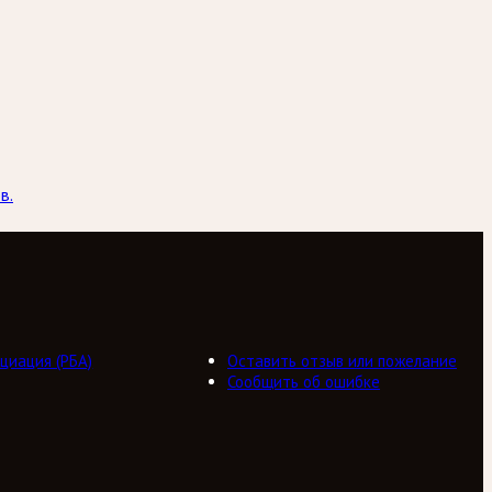
в.
циация (РБА)
Оставить отзыв или пожелание
Сообщить об ошибке