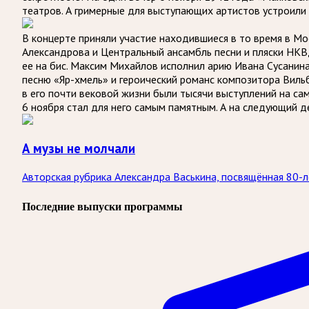
театров. А гримерные для выступающих артистов устроили 
В концерте приняли участие находившиеся в то время в Мо
Александрова и Центральный ансамбль песни и пляски НКВД
ее на бис. Максим Михайлов исполнил арию Ивана Сусанин
песню «Яр-хмель» и героический романс композитора Вильб
в его почти вековой жизни были тысячи выступлений на са
6 ноября стал для него самым памятным. А на следующий 
А музы не молчали
Авторская рубрика Александра Васькина, посвящённая 80-
Последние выпуски программы