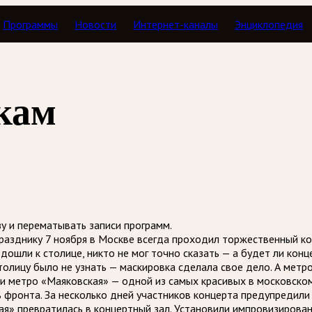
Программы
Новости
Интернет-каналы
Энциклопедия
е молчали
кам
зу и перематывать записи программ.
азднику 7 ноября в Москве всегда проходил торжественный кон
ошли к столице, никто не мог точно сказать — а будет ли конце
толицу было не узнать — маскировка сделала свое дело. А метр
ии метро «Маяковская» — одной из самых красивых в московск
ь фронта. За несколько дней участников концерта предупредили
ая» превратилась в концертный зал. Установили импровизирован