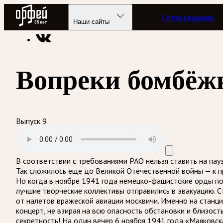
Радио Орфей
Сетка вещания
Радио классической музыки «Орфей»
Подкасты
А музы н
Наши сайты
Вопреки бомбёж
Выпуск 9
В соответствии с требованиями
РАО
нельзя ставить на пау
Так сложилось еще до Великой Отечественной войны — к пр
Но когда в ноябре 1941 года немецко-фашистские орды под
лучшие творческие коллективы отправились в эвакуацию. С
от налетов вражеской авиации москвичи. Именно на станц
концерт, не взирая на всю опасность обстановки и близост
секретность! На один вечер 6 ноября 1941 года «Маяковск