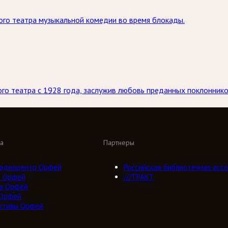
ого театра музыкальной комедии во время блокады.
го театра с 1928 года, заслужив любовь преданных поклоннико
а
Партнеры
адиоцентр Орфей
Российская библиотечная ассо
о Орфей
///ТРАКТ
а Орфей
 Орфей
ктивы Орфей