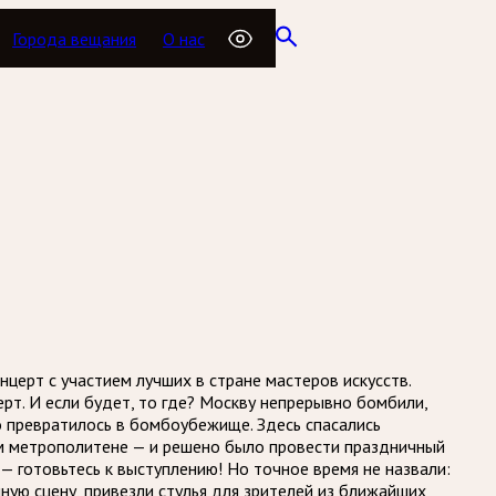
Города вещания
О нас
церт с участием лучших в стране мастеров искусств.
рт. И если будет, то где? Москву непрерывно бомбили,
о превратилось в бомбоубежище. Здесь спасались
ом метрополитене — и решено было провести праздничный
 — готовьтесь к выступлению! Но точное время не назвали:
ную сцену, привезли стулья для зрителей из ближайших