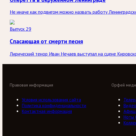
Не иначе как подвигом можно назвать работу Ленинградск
Выпуск 29
Спасающая от смерти песня
Лирический тенор Иван Нечаев выступал на сцене Кировско
Правовая информация
Орфей меди
Условия использования сайта
Телер
Политика конфиденциальности
Виде
Контактная информация
Афиш
Ноты
Колле