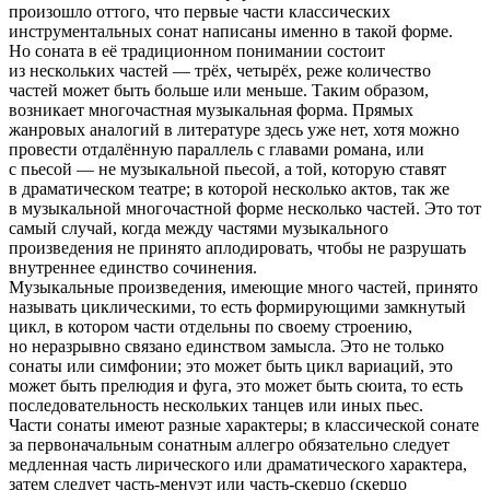
произошло оттого, что первые части классических
инструментальных сонат написаны именно в такой форме.
Но соната в её традиционном понимании состоит
из нескольких частей — трёх, четырёх, реже количество
частей может быть больше или меньше. Таким образом,
возникает многочастная музыкальная форма. Прямых
жанровых аналогий в литературе здесь уже нет, хотя можно
провести отдалённую параллель с главами романа, или
с пьесой — не музыкальной пьесой, а той, которую ставят
в драматическом театре; в которой несколько актов, так же
в музыкальной многочастной форме несколько частей. Это тот
самый случай, когда между частями музыкального
произведения не принято аплодировать, чтобы не разрушать
внутреннее единство сочинения.
Музыкальные произведения, имеющие много частей, принято
называть циклическими, то есть формирующими замкнутый
цикл, в котором части отдельны по своему строению,
но неразрывно связано единством замысла. Это не только
сонаты или симфонии; это может быть цикл вариаций, это
может быть прелюдия и фуга, это может быть сюита, то есть
последовательность нескольких танцев или иных пьес.
Части сонаты имеют разные характеры; в классической сонате
за первоначальным сонатным аллегро обязательно следует
медленная часть лирического или драматического характера,
затем следует часть-менуэт или часть-скерцо (скерцо