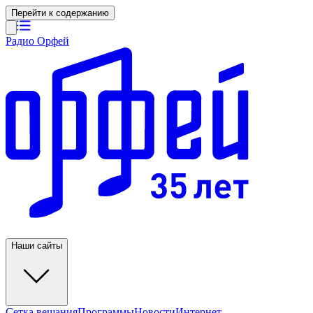
Перейти к содержанию
Радио Орфей
Наши сайты
Сетка вещания
Программы
Новости
Интернет-