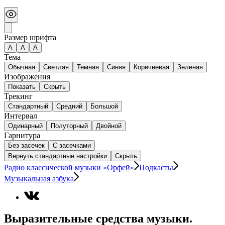
Размер шрифта
А
A
A
Тема
Обычная
Светлая
Темная
Синяя
Коричневая
Зеленая
Изображения
Показать
Скрыть
Трекинг
Стандартный
Средний
Большой
Интервал
Одинарный
Полуторный
Двойной
Гарнитура
Без засечек
С засечками
Вернуть стандартные настройки
Скрыть
Радио классической музыки «Орфей»
Подкасты
Музыкальная азбука
Выразительные средства музыки.