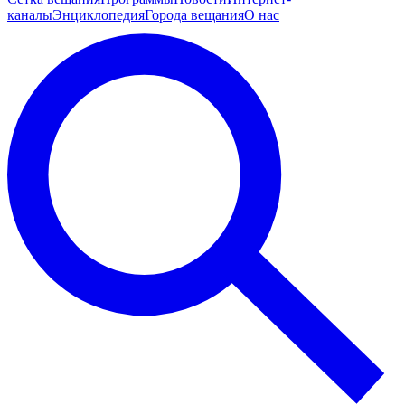
каналы
Энциклопедия
Города вещания
О нас