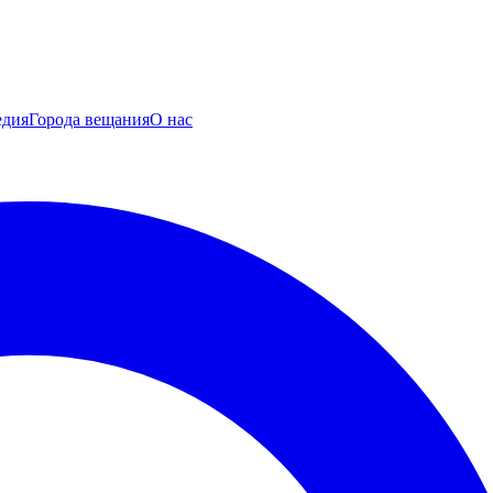
едия
Города вещания
О нас