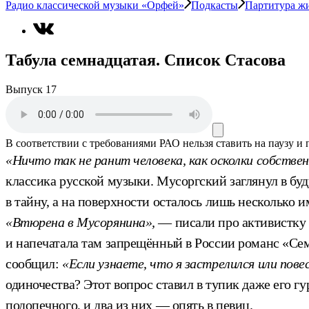
Радио классической музыки «Орфей»
Подкасты
Партитура ж
Табула семнадцатая. Список Стасова
Выпуск 17
В соответствии с требованиями
РАО
нельзя ставить на паузу и
«Ничто так не ранит человека, как осколки собстве
классика русской музыки. Мусоргский заглянул в бу
в тайну, а на поверхности осталось лишь несколько и
«Втюрена в Мусорянина»,
— писали про активистку 
и напечатала там запрещённый в России романс «Сем
сообщил:
«Если узнаете, что я застрелился или пове
одиночества? Этот вопрос ставил в тупик даже его гу
подопечного, и два из них — опять в певиц.