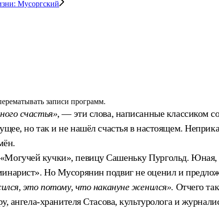
изни: Мусоргский
 перематывать записи программ.
нного счастья»
, — эти слова, написанные классиком с
дущее, но так и не нашёл счастья в настоящем. Непри
мён.
«Могучей кучки», певицу Сашеньку Пургольд. Юная, м
инарист». Но Мусорянин подвиг не оценил и предложе
сился, это потому, что накануне женился».
Отчего так
ру, ангела-хранителя Стасова, культуролога и журнали