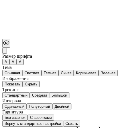
Размер шрифта
А
A
A
Тема
Обычная
Светлая
Темная
Синяя
Коричневая
Зеленая
Изображения
Показать
Скрыть
Трекинг
Стандартный
Средний
Большой
Интервал
Одинарный
Полуторный
Двойной
Гарнитура
Без засечек
С засечками
Вернуть стандартные настройки
Скрыть