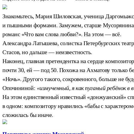
Знакомьтесь, Мария Шиловская, ученица Даргомыжск
и пышными формами. Замужем, старше Мусорянина на
романс «Что вам слова любви?». На этом — всё.
Александра Латышева, солистка Петербургских театр
Стасов, но дальше — неизвестность.
Наконец, главная претендентка на сердце композитор
почти 30, ей — под 50. Похожа на Ахматову только бе
«Ночь». Другого такого, сокровенного, больше не бу
Опочининой:
«измученный, я как пуганый ребёнок в 
На этом единственный известный «донжуанский» спи
в одном: композитору нравились «бабы с характеро
сложилась бы иначе.