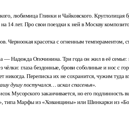
ого, любимица Глинки и Чайковского. Круглолицая б
 14 лет. Про свои поездки к ней в Москву композит
ов. Черноокая красотка с огненным темпераментом, ст
а — Надежда Опочинина. Три года он жил в её семье: 
з чёлки: глаза бездонные, брови соболиные и нос с го
дет никогда. Переписка их не сохранится, чужим туда 
вашу душу постучался… искал спасенья».
сок Мусорского заканчивается, но его подлинность в
м», типа Марфы из «Хованщины» или Шинкарки из «Бор