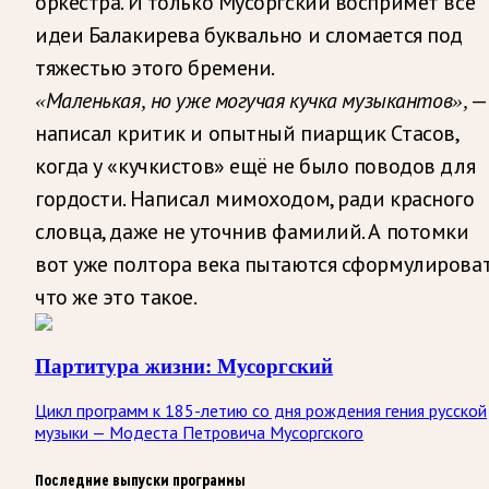
оркестра. И только Мусоргский воспримет все
идеи Балакирева буквально и сломается под
тяжестью этого бремени.
—
«Маленькая, но уже могучая кучка музыкантов»,
написал критик и опытный пиарщик Стасов,
когда у «кучкистов» ещё не было поводов для
гордости. Написал мимоходом, ради красного
словца, даже не уточнив фамилий. А потомки
вот уже полтора века пытаются сформулироват
что же это такое.
Партитура жизни: Мусоргский
Цикл программ к 185-летию со дня рождения гения русской
музыки — Модеста Петровича Мусоргского
Последние выпуски программы