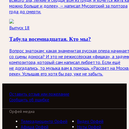
всякого зла, лёгкие и сердце вон из груди, и хочется жить к
можно больше и долее», — написал Мусоргский за полтора
года до смерти.
Выпуск 18
Табула восемнадцатая. Кто мы?
Вопрос знатокам: какая знаменитая русская опера начинае
со сцены доноса? И это не режиссёрская «фишка», а задум
композитора, который сам написал либретто. Если ещё
не догадались, то музыка вам в помощь. «Рассвет на Москв
реке». Услышав его хотя бы раз, уже не забыть.
Оставить отзыв или пожелание
Сообщить об ошибке
Орфей медиа
Телерадиоцентр Орфей
Видео Орфей
Афиша Орфей
Ноты Орфей