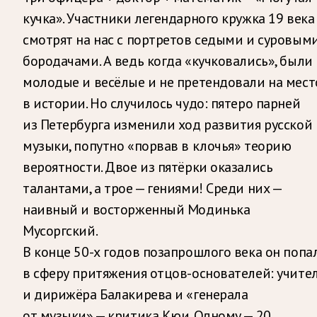
кучка». Участники легендарного кружка 19 века
смотрят на нас с портретов седыми и суровым
бородачами. А ведь когда «кучковались», были
молодые и весёлые и не претендовали на мест
в истории. Но случилось чудо: пятеро парней
из Петербурга изменили ход развития русской
музыки, попутно «порвав в клочья» теорию
вероятности. Двое из пятёрки оказались
талантами, а трое — гениями! Среди них —
наивный и восторженный Модинька
Мусоргский.
В конце 50-х годов позапрошлого века он попа
в сферу притяжения отцов-основателей: учите
и дирижёра Балакирева и «генерала
от музыки» — критика Кюи. Одному — 20,