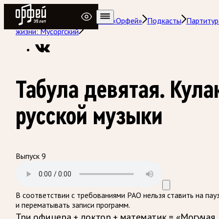
Радио Орфей
Радио классической музыки «Орфей»
Подкасты
Партитур
жизни: Мусоргский
Табула девятая. Кула
русской музыки
Выпуск 9
В соответствии с требованиями
РАО
нельзя ставить на пау
и перематывать записи программ.
Три офицера + доктор + математик = «Могучая