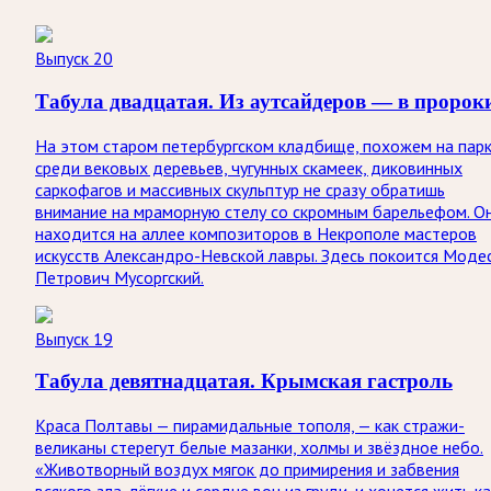
Выпуск 20
Табула двадцатая. Из аутсайдеров — в пророк
На этом старом петербургском кладбище, похожем на парк
среди вековых деревьев, чугунных скамеек, диковинных
саркофагов и массивных скульптур не сразу обратишь
внимание на мраморную стелу со скромным барельефом. О
находится на аллее композиторов в Некрополе мастеров
искусств Александро-Невской лавры. Здесь покоится Моде
Петрович Мусоргский.
Выпуск 19
Табула девятнадцатая. Крымская гастроль
Краса Полтавы — пирамидальные тополя, — как стражи-
великаны стерегут белые мазанки, холмы и звёздное небо.
«Животворный воздух мягок до примирения и забвения