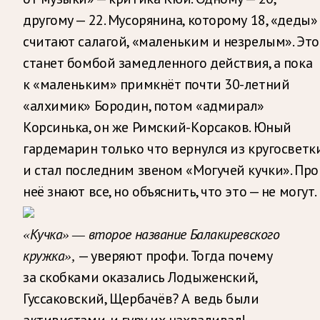
другому — 22. Мусорянина, которому 18, «деды»
считают салагой, «маленьким и незрелым». Это
станет бомбой замедленного действия, а пока
к «маленьким» примкнёт почти 30-летний
«алхимик» Бородин, потом «адмирал»
Корсинька, он же Римский-Корсаков. Юный
гардемарин только что вернулся из кругосветк
и стал последним звеном «Могучей кучки». Про
неё знают все, но объяснить, что это — не могут.
«Кучка» — второе название Балакиревского
— уверяют профи. Тогда почему
кружка»,
за скобками оказались Лодыженский,
Гуссаковский, Щербачёв? А ведь были
активистами, и гуру их нахваливал!