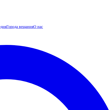
едия
Города вещания
О нас