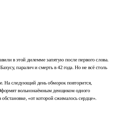
вили в этой дилемме запятую после первого слова.
хусу, паралич и смерть в 42 года. Но не всё столь
ие. На следующий день обморок повторится,
о. Оформят вольнонаёмным денщиком одного
в обстановке, «от которой сжималось сердце».