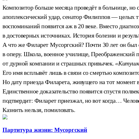
Композитор больше месяца проведёт в больнице, но
апоплексический удар, сенатор Филиппов — целых тр
воспоминаний появится аж в 20 веке. Вместо диагно
в достоверных источниках. История болезни и резуль
А что же Филарет Мусоргский? Почти 30 лет он был с
в оперу. Школа, военное училище, Преображенский п
от дурной компании и страшных привычек.
«Китушк
Его имя всплывёт лишь в связи со смертью композито
Но дату приезда Филарета, живущего на тот момент в
Единственное доказательство появится спустя полв
подтвердит: Филарет приезжал, но вот когда… Челове
Казнить нельзя, помиловать.
Партитура жизни: Мусоргский