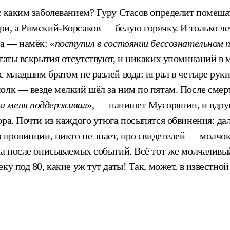
 с каким заболеванием? Гуру Стасов определит помеш
и, а Римский-Корсаков — белую горячку. И только ле
за — намёк:
«поступил в состоянии бессознательном 
таты вскрытия отсутствуют, и никаких упоминаний в м
 младшим братом не разлей вода: играл в четыре руки
олк — везде мелкий шёл за ним по пятам. После смер
а меня поддерживал»,
— напишет Мусорянин, и вдруг
ра. Почти из каждого утюга посыпятся обвинения: дал
 провинции, никто не знает, про свидетелей — молчо
ека после описываемых событий. Всё тот же молчалив
ку под 80, какие уж тут даты! Так, может, в известно