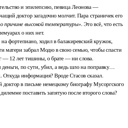
ательство и эпилепсию, певица Леонова —
чащий доктор загадочно молчит. Пара страничек его
по причине высокой температуры».
Это всё, что есть
емуарах о них нет.
 на фортепиано, ходил в балакиревский кружок,
ти матери забрал Модю в свою семью, чтобы спасти
 — 12 лет тишины, о брате — ни слова.
 деньги, по сути, убил, а ведь шло на поправку…
к. Откуда информация? Вроде Стасов сказал.
ый доктор в письме немецкому биографу Мусоргского
й дилемме поставить запятую после второго слова?