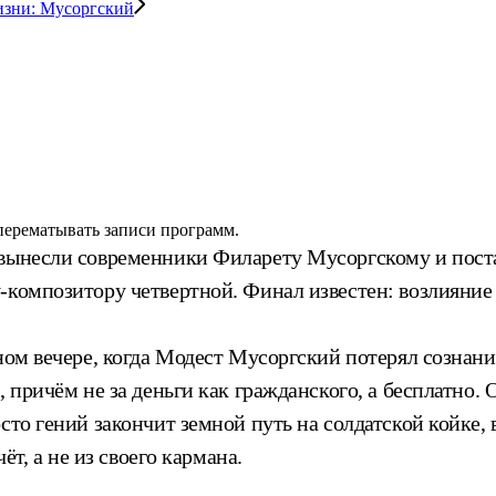
изни: Мусоргский
 перематывать записи программ.
 вынесли современники Филарету Мусоргскому и поста
композитору четвертной. Финал известен: возлияние Ба
ьном вечере, когда Модест Мусоргский потерял сознан
ь, причём не за деньги как гражданского, а бесплатн
сто гений закончит земной путь на солдатской койке, 
ёт, а не из своего кармана.