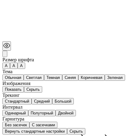
Размер шрифта
А
A
A
Тема
Обычная
Светлая
Темная
Синяя
Коричневая
Зеленая
Изображения
Показать
Скрыть
Трекинг
Стандартный
Средний
Большой
Интервал
Одинарный
Полуторный
Двойной
Гарнитура
Без засечек
С засечками
Вернуть стандартные настройки
Скрыть