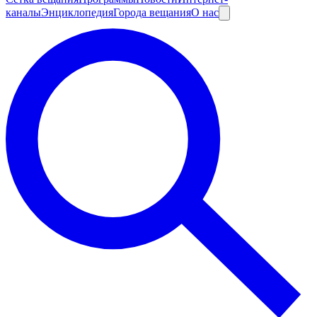
каналы
Энциклопедия
Города вещания
О нас