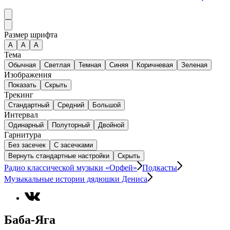
Размер шрифта
А
A
A
Тема
Обычная
Светлая
Темная
Синяя
Коричневая
Зеленая
Изображения
Показать
Скрыть
Трекинг
Стандартный
Средний
Большой
Интервал
Одинарный
Полуторный
Двойной
Гарнитура
Без засечек
С засечками
Вернуть стандартные настройки
Скрыть
Радио классической музыки «Орфей»
Подкасты
Музыкальные истории дядюшки Дениса
Баба-Яга