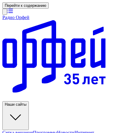
Перейти к содержанию
Радио Орфей
Наши сайты
Сетка вещания
Программы
Новости
Интернет-