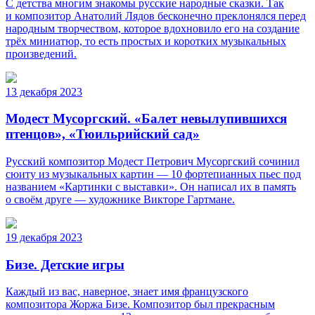
С детства многим знакомы русские народные сказки. Так
и композитор Анатолий Лядов бесконечно преклонялся перед
народным творчеством, которое вдохновило его на создание
трёх миниатюр, то есть простых и коротких музыкальных
произведений.
13 декабря 2023
Модест Мусоргский. «Балет невылупившихся
птенцов», «Тюильрийский сад»
Русский композитор Модест Петрович Мусоргский сочинил
сюиту из музыкальных картин — 10 фортепианных пьес под
названием «Картинки с выставки». Он написал их в память
о своём друге — художнике Викторе Гартмане.
19 декабря 2023
Бизе. Детские игры
Каждый из вас, наверное, знает имя французского
композитора Жоржа Бизе. Композитор был прекрасным