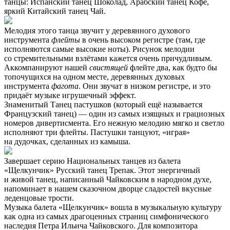
танцы: Испанский танец Шоколад, Арабский танец Кофе,
яркий Китайский танец Чай.
Мелодия этого танца звучит у деревянного духового
инструмента
флейты
в очень высоком регистре (там, где
исполняются самые высокие ноты). Рисунок мелодии
со стремительными взлётами кажется очень причудливым.
Аккомпанируют нашей
свистящей
флейте два, как будто бы
топочущихся на одном месте, деревянных духовых
инструмента
фагота
. Они звучат в низком регистре, и это
придаёт музыке игрушечный эффект.
Знаменитый Танец пастушков (который ещё называется
Французский танец) — один из самых изящных и грациозных
номеров дивертисмента. Его нежную мелодию мягко и светло
исполняют три флейты. Пастушки танцуют, «играя»
на дудочках, сделанных из камыша.
Завершает серию Национальных танцев из балета
«Щелкунчик» Русский танец Трепак. Этот энергичный
и живой танец, написанный Чайковским в народном духе,
напоминает в нашем сказочном дворце сладостей вкусные
леденцовые трости.
Музыка балета «Щелкунчик» вошла в музыкальную культуру
как одна из самых драгоценных страниц симфонического
наследия Петра Ильича Чайковского. Для композитора