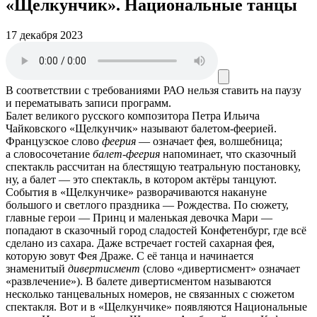
«Щелкунчик». Национальные танцы
17 декабря 2023
В соответствии с требованиями
РАО
нельзя ставить на паузу
и перематывать записи программ.
Балет великого русского композитора Петра Ильича
Чайковского «Щелкунчик» называют балетом-феерией.
Французское слово
феерия
— означает фея, волшебница;
а словосочетание
балет-феерия
напоминает, что сказочный
спектакль рассчитан на блестящую театральную постановку,
ну, а балет — это спектакль, в котором актёры танцуют.
События в «Щелкунчике» разворачиваются накануне
большого и светлого праздника — Рождества. По сюжету,
главные герои — Принц и маленькая девочка Мари —
попадают в сказочный город сладостей Конфетенбург, где всё
сделано из сахара. Даже встречает гостей сахарная фея,
которую зовут Фея Драже. С её танца и начинается
знаменитый
дивертисмент
(слово «дивертисмент» означает
«развлечение»). В балете дивертисментом называются
несколько танцевальных номеров, не связанных с сюжетом
спектакля. Вот и в «Щелкунчике» появляются Национальные