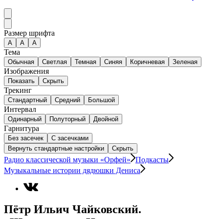
Размер шрифта
А
A
A
Тема
Обычная
Светлая
Темная
Синяя
Коричневая
Зеленая
Изображения
Показать
Скрыть
Трекинг
Стандартный
Средний
Большой
Интервал
Одинарный
Полуторный
Двойной
Гарнитура
Без засечек
С засечками
Вернуть стандартные настройки
Скрыть
Радио классической музыки «Орфей»
Подкасты
Музыкальные истории дядюшки Дениса
Пётр Ильич Чайковский.