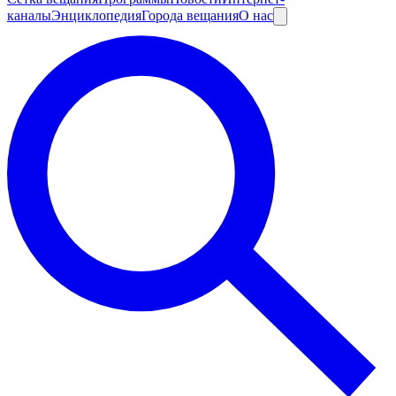
каналы
Энциклопедия
Города вещания
О нас