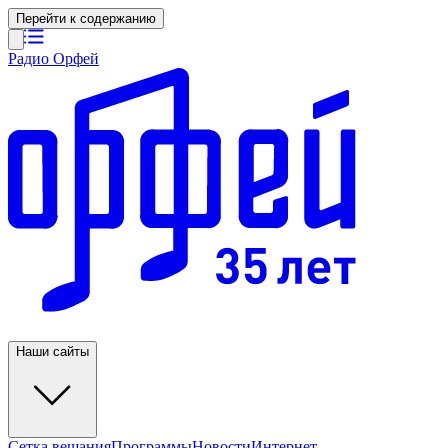
Перейти к содержанию
Радио Орфей
Наши сайты
Сетка вещания
Программы
Новости
Интернет-