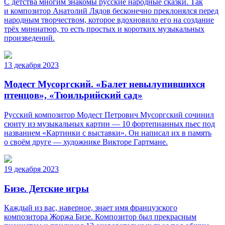
С детства многим знакомы русские народные сказки. Так
и композитор Анатолий Лядов бесконечно преклонялся перед
народным творчеством, которое вдохновило его на создание
трёх миниатюр, то есть простых и коротких музыкальных
произведений.
13 декабря 2023
Модест Мусоргский. «Балет невылупившихся
птенцов», «Тюильрийский сад»
Русский композитор Модест Петрович Мусоргский сочинил
сюиту из музыкальных картин — 10 фортепианных пьес под
названием «Картинки с выставки». Он написал их в память
о своём друге — художнике Викторе Гартмане.
19 декабря 2023
Бизе. Детские игры
Каждый из вас, наверное, знает имя французского
композитора Жоржа Бизе. Композитор был прекрасным