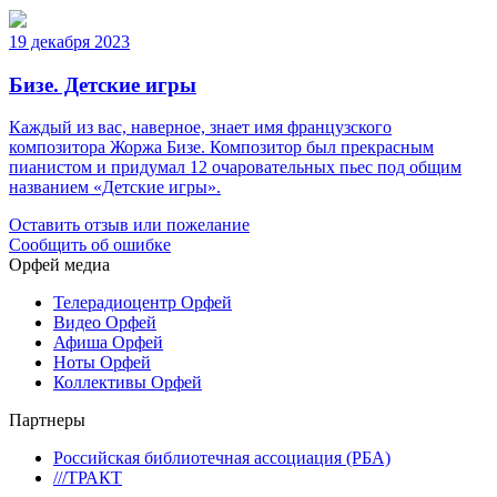
19 декабря 2023
Бизе. Детские игры
Каждый из вас, наверное, знает имя французского
композитора Жоржа Бизе. Композитор был прекрасным
пианистом и придумал 12 очаровательных пьес под общим
названием «Детские игры».
Оставить отзыв или пожелание
Сообщить об ошибке
Орфей медиа
Телерадиоцентр Орфей
Видео Орфей
Афиша Орфей
Ноты Орфей
Коллективы Орфей
Партнеры
Российская библиотечная ассоциация (РБА)
///ТРАКТ