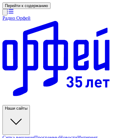
Перейти к содержанию
Радио Орфей
Наши сайты
Сетка вещания
Программы
Новости
Интернет-