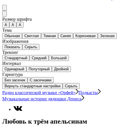
Размер шрифта
А
A
A
Тема
Обычная
Светлая
Темная
Синяя
Коричневая
Зеленая
Изображения
Показать
Скрыть
Трекинг
Стандартный
Средний
Большой
Интервал
Одинарный
Полуторный
Двойной
Гарнитура
Без засечек
С засечками
Вернуть стандартные настройки
Скрыть
Радио классической музыки «Орфей»
Подкасты
Музыкальные истории дядюшки Дениса
Любовь к трём апельсинам