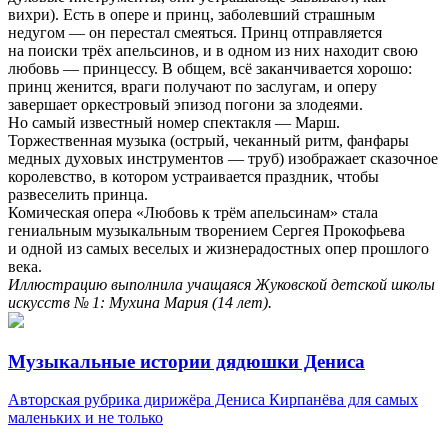
вихри). Есть в опере и принц, заболевший страшным
недугом — он перестал смеяться. Принц отправляется
на поиски трёх апельсинов, и в одном из них находит свою
любовь — принцессу. В общем, всё заканчивается хорошо:
принц женится, враги получают по заслугам, и оперу
завершает оркестровый эпизод погони за злодеями.
Но самый известный номер спектакля — Марш.
Торжественная музыка (острый, чеканный ритм, фанфары
медных духовых инструментов — труб) изображает сказочное
королевство, в котором устраивается праздник, чтобы
развеселить принца.
Комическая опера «Любовь к трём апельсинам» стала
гениальным музыкальным творением Сергея Прокофьева
и одной из самых веселых и жизнерадостных опер прошлого
века.
Иллюстрацию выполнила учащаяся Жуковской детской школы
искусств № 1: Мухина Мария (14 лет).
Музыкальные истории дядюшки Дениса
Авторская рубрика дирижёра Дениса Кирпанёва для самых
маленьких и не только