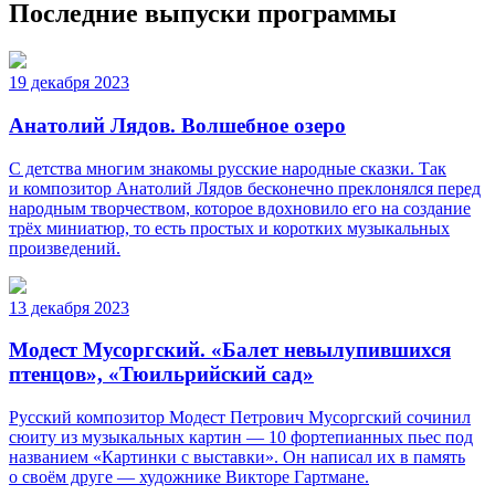
Последние выпуски программы
19 декабря 2023
Анатолий Лядов. Волшебное озеро
С детства многим знакомы русские народные сказки. Так
и композитор Анатолий Лядов бесконечно преклонялся перед
народным творчеством, которое вдохновило его на создание
трёх миниатюр, то есть простых и коротких музыкальных
произведений.
13 декабря 2023
Модест Мусоргский. «Балет невылупившихся
птенцов», «Тюильрийский сад»
Русский композитор Модест Петрович Мусоргский сочинил
сюиту из музыкальных картин — 10 фортепианных пьес под
названием «Картинки с выставки». Он написал их в память
о своём друге — художнике Викторе Гартмане.