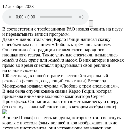
12 декабря 2023
В соответствии с требованиями
РАО
нельзя ставить на паузу
и перематывать записи программ.
Давным-давно итальянец Карло Гоцци написал сказку
с необычным названием «Любовь к трём апельсинам».
Он сочинил её в традиции итальянского народного
площадного театра. Такие уличные спектакли назывались
комедии дель арте
или
комедии масок
. В них актёры в масках
прямо во время спектакля придумывали свои реплики
на основе сюжета.
100 лет назад в нашей стране известный театральный
режиссёр (человек, создающий спектакли) Всеволод
Мейерхольд издавал журнал «Любовь к трём апельсинам».
В нём была опубликована сказка Карло Гоцци, которая
привлекла внимание молодого композитора Сергея
Прокофьева. Он написал на этот сюжет комическую оперу
(то есть музыкальный спектакль, в котором актёры поют).
В опере Прокофьева есть колдуны, которые хотят свергнуть
короля с престола (злых волшебников изображают низкие
духовые инструменты, они устрашающе завывают, как