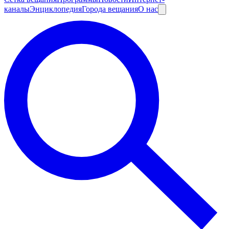
каналы
Энциклопедия
Города вещания
О нас