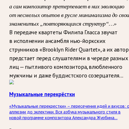
а сам композитор претерпевает в них эволюцию
от несмелых опытов в русле минимализма до сво
знаменитых „повторяющихся структур“…»
В передаче квартеты Филипа Гласса звучат
в исполнении ансамбля нью-йоркских
струнников «Brooklyn Rider Quartet», а их автор
предстает перед слушателями в череде разных
лиц — пытливого композитора, влюбленного
мужчины и даже буддистского созерцателя…
Музыкальные перекрёстки
«Музыкальные перекрестки» – пересечения идей и вкусов: 
аллюзии до эклектики. Вся азбука музыкального стиля в
новой программе композитора Александра Журбина…