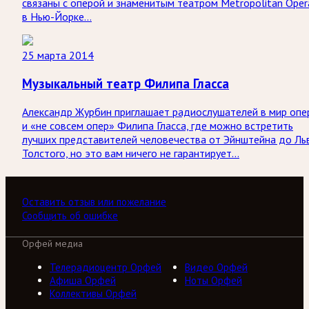
связаны с оперой и знаменитым театром Metropolitan Oper
в Нью-Йорке…
25 марта 2014
Музыкальный театр Филипа Гласса
Александр Журбин приглашает радиослушателей в мир опе
и «не совсем опер» Филипа Гласса, где можно встретить
лучших представителей человечества от Эйнштейна до Ль
Толстого, но это вам ничего не гарантирует…
Оставить отзыв или пожелание
Сообщить об ошибке
Орфей медиа
Телерадиоцентр Орфей
Видео Орфей
Афиша Орфей
Ноты Орфей
Коллективы Орфей