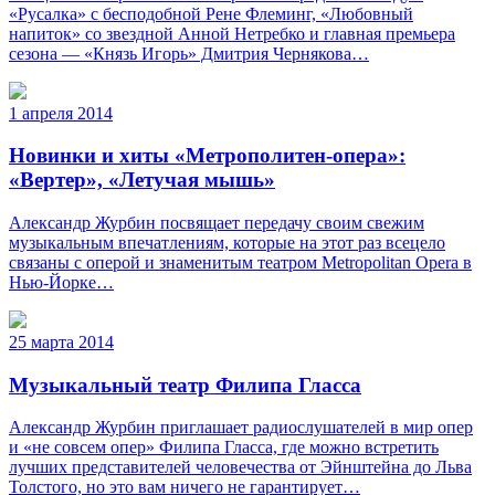
«Русалка» с бесподобной Рене Флеминг, «Любовный
напиток» со звездной Анной Нетребко и главная премьера
сезона — «Князь Игорь» Дмитрия Чернякова…
1 апреля 2014
Новинки и хиты «Метрополитен-опера»:
«Вертер», «Летучая мышь»
Александр Журбин посвящает передачу своим свежим
музыкальным впечатлениям, которые на этот раз всецело
связаны с оперой и знаменитым театром Metropolitan Opera в
Нью-Йорке…
25 марта 2014
Музыкальный театр Филипа Гласса
Александр Журбин приглашает радиослушателей в мир опер
и «не совсем опер» Филипа Гласса, где можно встретить
лучших представителей человечества от Эйнштейна до Льва
Толстого, но это вам ничего не гарантирует…