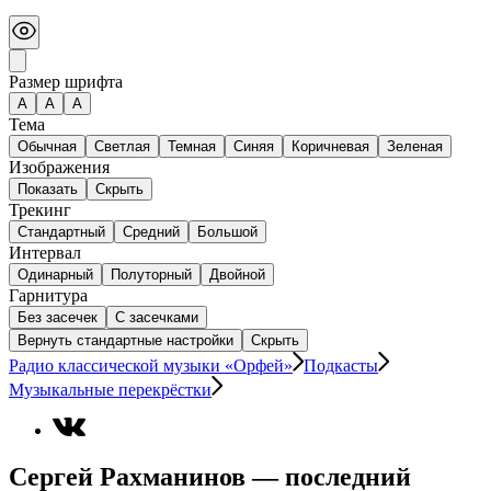
Размер шрифта
А
A
A
Тема
Обычная
Светлая
Темная
Синяя
Коричневая
Зеленая
Изображения
Показать
Скрыть
Трекинг
Стандартный
Средний
Большой
Интервал
Одинарный
Полуторный
Двойной
Гарнитура
Без засечек
С засечками
Вернуть стандартные настройки
Скрыть
Радио классической музыки «Орфей»
Подкасты
Музыкальные перекрёстки
Сергей Рахманинов — последний