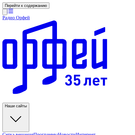
Перейти к содержанию
Радио Орфей
Наши сайты
Сетка вещания
Программы
Новости
Интернет-