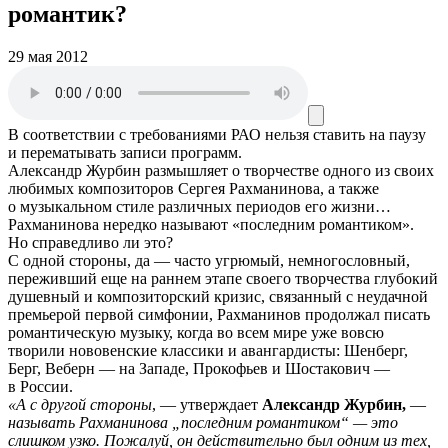
романтик?
29 мая 2012
В соответствии с требованиями
РАО
нельзя ставить на паузу
и перематывать записи программ.
Александр Журбин размышляет о творчестве одного из своих
любимых композиторов Сергея Рахманинова, а также
о музыкальном стиле различных периодов его жизни…
Рахманинова нередко называют «последним романтиком».
Но справедливо ли это?
С одной стороны, да — часто угрюмый, немногословный,
переживший еще на раннем этапе своего творчества глубокий
душевный и композиторский кризис, связанный с неудачной
премьерой первой симфонии, Рахманинов продолжал писать
романтическую музыку, когда во всем мире уже вовсю
творили нововенские классики и авангардисты: Шенберг,
Берг, Веберн — на Западе, Прокофьев и Шостакович —
в России.
«А с другой стороны
, — утверждает
Александр Журбин,
—
называть Рахманинова „последним романтиком“ — это
слишком узко. Пожалуй, он действительно был одним из тех,