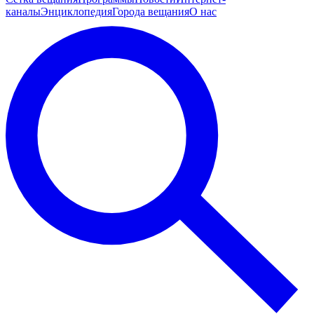
каналы
Энциклопедия
Города вещания
О нас