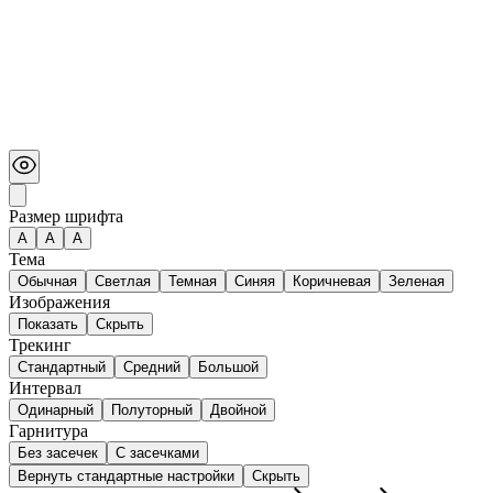
Размер шрифта
А
A
A
Тема
Обычная
Светлая
Темная
Синяя
Коричневая
Зеленая
Изображения
Показать
Скрыть
Трекинг
Стандартный
Средний
Большой
Интервал
Одинарный
Полуторный
Двойной
Гарнитура
Без засечек
С засечками
Вернуть стандартные настройки
Скрыть