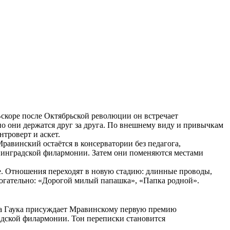
Вскоре после Октябрьской революции он встречает
 но они держатся друг за друга. По внешнему виду и привычкам
троверт и аскет.
авинский остаётся в консерватории без педагога,
енинградской филармонии. Затем они поменяются местами
де. Отношения переходят в новую стадию: длинные проводы,
рогательно: «Дорогой милый папашка», «Папка родной».
дра Гаука присуждает Мравинскому первую премию
адской филармонии. Тон переписки становится