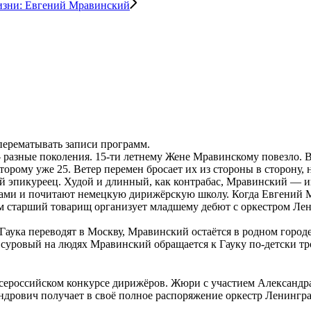
изни: Евгений Мравинский
 перематывать записи программ.
— разные поколения. 15-ти летнему Жене Мравинскому повезло. 
торому уже 25. Ветер перемен бросает их из стороны в сторону,
 эпикуреец. Худой и длинный, как контрабас, Мравинский — ин
дами и почитают немецкую дирижёрскую школу. Когда Евгений Мр
том старший товарищ организует младшему дебют с оркестром Л
 Гаука переводят в Москву, Мравинский остаётся в родном горо
 суровый на людях Мравинский обращается к Гауку по-детски т
а Всероссийском конкурсе дирижёров. Жюри с участием Алексан
дрович получает в своё полное распоряжение оркестр Ленингр