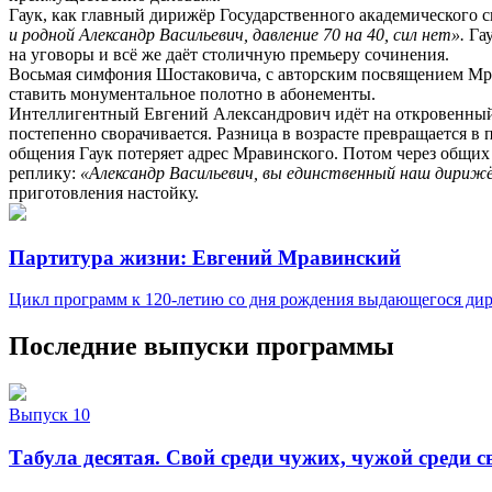
Гаук, как главный дирижёр Государственного академического 
и родной Александр Васильевич, давление 70 на 40, сил нет».
Гау
на уговоры и всё же даёт столичную премьеру сочинения.
Восьмая симфония Шостаковича, с авторским посвящением Мрав
ставить монументальное полотно в абонементы.
Интеллигентный Евгений Александрович идёт на откровенный 
постепенно сворачивается. Разница в возрасте превращается в 
общения Гаук потеряет адрес Мравинского. Потом через общих 
реплику:
«Александр Васильевич, вы единственный наш дириж
приготовления настойку.
Партитура жизни: Евгений Мравинский
Цикл программ к 120-летию со дня рождения выдающегося ди
Последние выпуски программы
Выпуск 10
Табула десятая. Свой среди чужих, чужой среди с