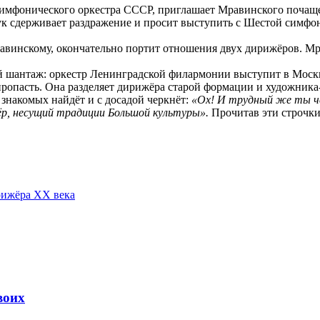
симфонического оркестра СССР, приглашает Мравинского почаще 
к сдерживает раздражение и просит выступить с Шестой симфо
инскому, окончательно портит отношения двух дирижёров. Мрави
шантаж: оркестр Ленинградской филармонии выступит в Москве
пропасть. Она разделяет дирижёра старой формации и художника-
знакомых найдёт и с досадой черкнёт:
«Ох! И трудный же ты че
ёр, несущий традиции Большой культуры».
Прочитав эти строчки,
рижёра XX века
воих