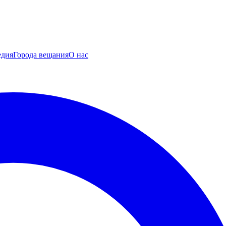
едия
Города вещания
О нас