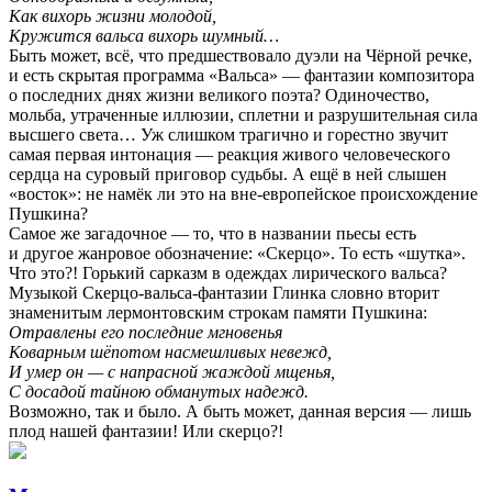
Как вихорь жизни молодой,
Кружится вальса вихорь шумный…
Быть может, всё, что предшествовало дуэли на Чёрной речке,
и есть скрытая программа «Вальса» — фантазии композитора
о последних днях жизни великого поэта? Одиночество,
мольба, утраченные иллюзии, сплетни и разрушительная сила
высшего света… Уж слишком трагично и горестно звучит
самая первая интонация — реакция живого человеческого
сердца на суровый приговор судьбы. А ещё в ней слышен
«восток»: не намёк ли это на вне-европейское происхождение
Пушкина?
Самое же загадочное — то, что в названии пьесы есть
и другое жанровое обозначение: «Скерцо». То есть «шутка».
Что это?! Горький сарказм в одеждах лирического вальса?
Музыкой Скерцо-вальса-фантазии Глинка словно вторит
знаменитым лермонтовским строкам памяти Пушкина:
Отравлены его последние мгновенья
Коварным шёпотом насмешливых невежд,
И умер он — с напрасной жаждой мщенья,
С досадой тайною обманутых надежд.
Возможно, так и было. А быть может, данная версия — лишь
плод нашей фантазии! Или скерцо?!