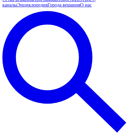
каналы
Энциклопедия
Города вещания
О нас