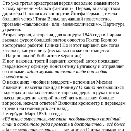
Это уже третья оркестровая версия довольно знаменитого
к тому времени «Вальса-фантазии». Первая, за авторством
дирижёра Павловских концертов Йозефа Германа, имела
большой успех! Тогда Вальс, звучавший повсеместно,
прозвали «павловским» или «меланхолическим». Партитура
утрачена.
Вторая версия, авторская, для концерта 1845 года в Париже
вызвала фурор: большой знаток оркестра Гектор Берлиоз
восторгался работой Глинки! Но и этот вариант, как тогда
казалось, канул в лету (несколько позже он отыщется
в Национальной библиотеке Франции).
И вот, наконец, третий вариант, который автор посвящает
гвардейскому офицеру Константину Булгакову и отправляет
со словами:
«Эта музыка напомнит тебе дни любви
и младости».
О каких днях «любви и младости» вспоминал Михаил
Иванович, навсегда покидая Родину? О каких несбывшихся
надеждах и планах сетовал и горевал, держа в руках ноты
пьесы, рождение которой по сей день вызывает больше
вопросов, нежели ответов? Включим хронометр и переведём
стрелки на семнадцать лет назад.
Петербург. Март 1839-го года.
«Её ясные выразительные глаза, необыкновенно стройный
стан и особенного рода прелесть и достоинство… всё более
и более меня привлекали…» —
так описал Глинка знакомство