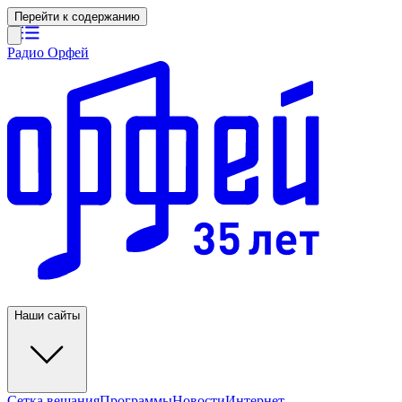
Перейти к содержанию
Радио Орфей
Наши сайты
Сетка вещания
Программы
Новости
Интернет-