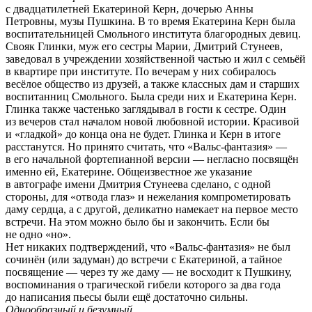
с двадцатилетней Екатериной Керн, дочерью Анны
Петровны, музы Пушкина.
В то время Екатерина Керн была
воспитательницей Смольного института благородных девиц.
Свояк Глинки, муж его сестры Марии, Дмитрий Стунеев,
заведовал в учреждении хозяйственной частью и жил с семьёй
в квартире при институте. По вечерам у них собиралось
весёлое общество из друзей, а также классных дам и старших
воспитанниц Смольного. Была среди них и Екатерина Керн.
Глинка также частенько заглядывал в гости к сестре. Один
из вечеров стал началом новой любовной истории. Красивой
и «гладкой» до конца она не будет. Глинка и Керн в итоге
расстанутся. Но принято считать, что «Вальс-фантазия» —
в его начальной фортепианной версии — негласно посвящён
именно ей, Екатерине. Общеизвестное же указание
в автографе имени Дмитрия Стунеева сделано, с одной
стороны, для «отвода глаз» и нежелания компрометировать
даму сердца, а с другой, деликатно намекает на первое место
встречи. На этом можно было бы и закончить. Если бы
не одно «но».
Нет никаких подтверждений, что «Вальс-фантазия» не был
сочинён (или задуман) до встречи с Екатериной, а тайное
посвящение — через ту же даму — не восходит к Пушкину,
воспоминания о трагической гибели которого за два года
до написания пьесы были ещё достаточно сильны.
Однообразный и безумный,