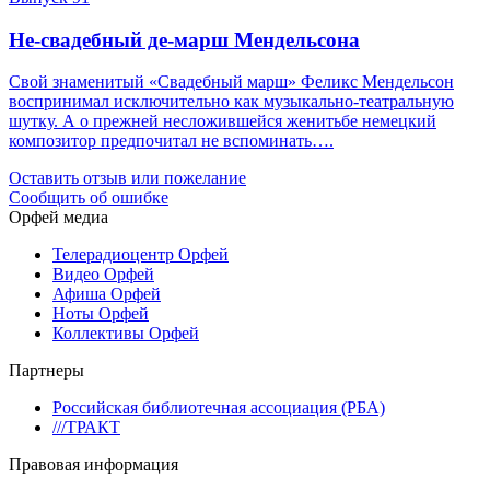
Не-свадебный де-марш Мендельсона
Свой знаменитый «Свадебный марш» Феликс Мендельсон
воспринимал исключительно как музыкально-театральную
шутку. А о прежней несложившейся женитьбе немецкий
композитор предпочитал не вспоминать….
Оставить отзыв или пожелание
Сообщить об ошибке
Орфей медиа
Телерадиоцентр Орфей
Видео Орфей
Афиша Орфей
Ноты Орфей
Коллективы Орфей
Партнеры
Российская библиотечная ассоциация (РБА)
///ТРАКТ
Правовая информация