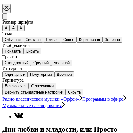
Размер шрифта
А
A
A
Тема
Обычная
Светлая
Темная
Синяя
Коричневая
Зеленая
Изображения
Показать
Скрыть
Трекинг
Стандартный
Средний
Большой
Интервал
Одинарный
Полуторный
Двойной
Гарнитура
Без засечек
С засечками
Вернуть стандартные настройки
Скрыть
Радио классической музыки «Орфей»
Программы в эфире
Музыкальные расследования
Дни любви и младости, или Просто