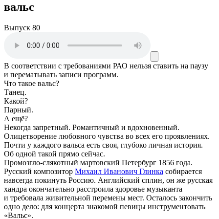
вальс
Выпуск 80
В соответствии с требованиями
РАО
нельзя ставить на паузу
и перематывать записи программ.
Что такое вальс?
Танец.
Какой?
Парный.
А ещё?
Некогда запретный. Романтичный и вдохновенный.
Олицетворение любовного чувства во всех его проявлениях.
Почти у каждого вальса есть своя, глубоко личная история.
Об одной такой прямо сейчас.
Промозгло-слякотный мартовский Петербург 1856 года.
Русский композитор
Михаил Иванович Глинка
собирается
навсегда покинуть Россию. Английский сплин, он же русская
хандра окончательно расстроила здоровье музыканта
и требовала живительной перемены мест. Осталось закончить
одно дело: для концерта знакомой певицы инструментовать
«Вальс».