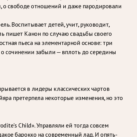
и, о свободе отношений и даже пародировали
ль. Воспитывает детей, учит, руководит,
ль пишет Канон по случаю свадьбы своего
остная пьеса на элементарной основе: три
и о сочинении забыли — вплоть до середины
ырывается в лидеры классических чартов
йяра претерпела некоторые изменения, но это
dite’s Child». Управляли ей тогда совсем
акое барокко на современный лад. И опять-