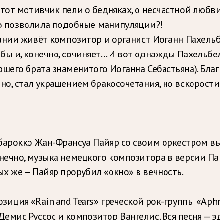
этот мотивчик пели о бедняках, о несчастной любв
что позволила подобные манипуляции?!
мании живёт композитор и органист Иоганн Пахельбе
бы и, конечно, сочиняет… И вот однажды Пахельбе
шего брата знаменитого Иоганна Себастьяна). Благ
но, стал украшением бракосочетания, но вскорост
барокко Жан-Франсуа Пайяр со своим оркестром в
нечно, музыка немецкого композитора в версии Па
х же — Пайяр прорубил «окно» в вечность.
иция «Rain and Tears» греческой рок-группы «Aphro
мис Руссос и композитор Вангелис. Вся песня — эд