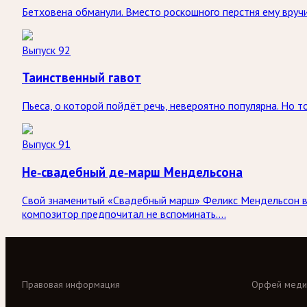
Бетховена обманули. Вместо роскошного перстня ему вруч
Выпуск 92
Таинственный гавот
Пьеса, о которой пойдёт речь, невероятно популярна. Но то
Выпуск 91
Не-свадебный де-марш Мендельсона
Свой знаменитый «Свадебный марш» Феликс Мендельсон во
композитор предпочитал не вспоминать….
Правовая информация
Орфей меди