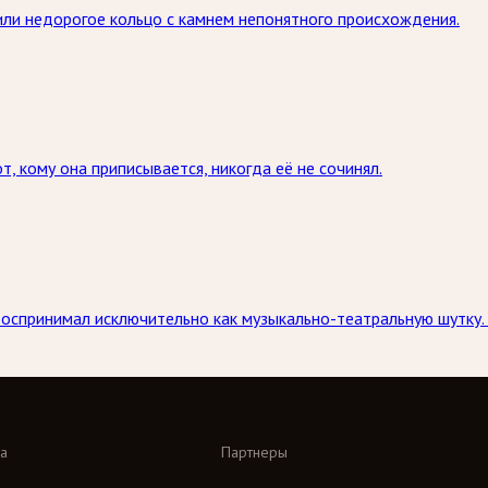
или недорогое кольцо с камнем непонятного происхождения.
т, кому она приписывается, никогда её не сочинял.
спринимал исключительно как музыкально-театральную шутку.
а
Партнеры