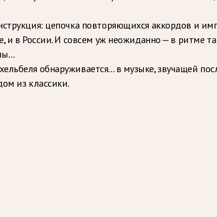
нструкция: цепочка повторяющихся аккордов и имп
, и в России. И совсем уж неожиданно — в ритме т
ллы…
ельбеля обнаруживается… в музыке, звучащей посл
дом из классики.