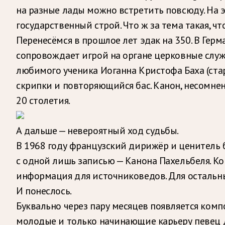
на разные лады можно встретить повсюду. На 
государственный строй. Что ж за тема такая, 
Перенесёмся в прошлое лет эдак на 350. В Гер
сопровождает игрой на органе церковные служ
любимого ученика Иоганна Кристофа Баха (стар
скрипки и повторяющийся бас. Канон, несомнен
20 столетия.
А дальше — невероятный ход судьбы.
В 1968 году французский дирижёр и ценитель 
с одной лишь записью — Канона Пахельбеля. Ко
информация для источниковедов. Для остальны
И понеслось.
Буквально через пару месяцев появляется композ
молодые и только начинающие карьеру певец Де