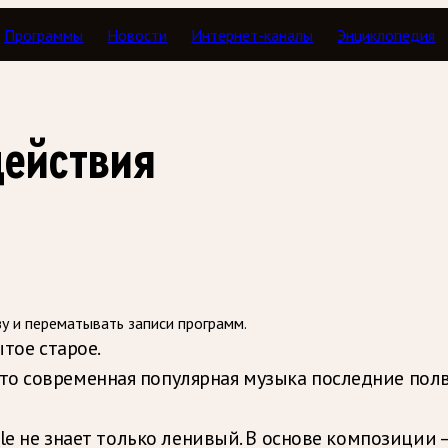
Программы
Новости
Интернет-каналы
Энциклопедия
Музыкальные расследования
действия
зу и перематывать записи программ.
ытое старое.
о современная популярная музыка последние полве
ple не знает только ленивый. В основе композиции