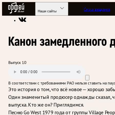
Радио Орфей
Сетка вещания
Радио классической музыки «Орфей»
Программы в эфире
Наши сайты
Канон замедленного 
Выпуск 10
В соответствии с требованиями
РАО
нельзя ставить на пау
Это история о том, что всё новое — хорошо заб
Один знаменитый продюсер однажды сказал, чт
выпуска. Кто же он? Приглядимся.
Песню Go West 1979 года от группы Village Peo