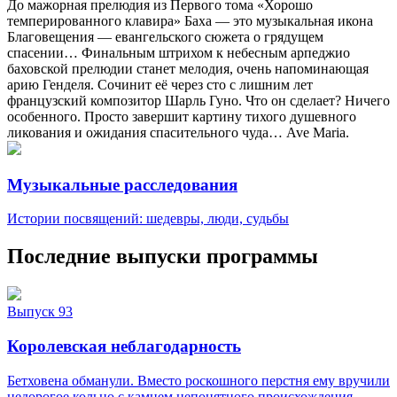
До мажорная прелюдия из Первого тома «Хорошо
темперированного клавира» Баха — это музыкальная икона
Благовещения — евангельского сюжета о грядущем
спасении… Финальным штрихом к небесным арпеджио
баховской прелюдии станет мелодия, очень напоминающая
арию Генделя. Сочинит её через сто с лишним лет
французский композитор Шарль Гуно. Что он сделает? Ничего
особенного. Просто завершит картину тихого душевного
ликования и ожидания спасительного чуда… Ave Maria.
Музыкальные расследования
Истории посвящений: шедевры, люди, судьбы
Последние выпуски программы
Выпуск 93
Королевская неблагодарность
Бетховена обманули. Вместо роскошного перстня ему вручили
недорогое кольцо с камнем непонятного происхождения.