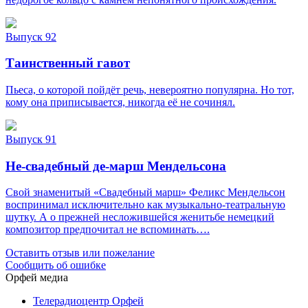
Выпуск 92
Таинственный гавот
Пьеса, о которой пойдёт речь, невероятно популярна. Но тот,
кому она приписывается, никогда её не сочинял.
Выпуск 91
Не-свадебный де-марш Мендельсона
Свой знаменитый «Свадебный марш» Феликс Мендельсон
воспринимал исключительно как музыкально-театральную
шутку. А о прежней несложившейся женитьбе немецкий
композитор предпочитал не вспоминать….
Оставить отзыв или пожелание
Сообщить об ошибке
Орфей медиа
Телерадиоцентр Орфей