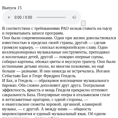
Выпуск 15
В соответствии с требованиями
РАО
нельзя ставить на паузу
и перематывать записи программ.
Они были современниками. Один при жизни довольствовался
известностью в пределах своей страны, другой — сделав
громкую карьеру, — снискал всеевропейскую славу. Один
коллекционировал музыкальные инструменты, преподавал
и воспитывал детей, другой — покорял оперные сцены,
собирал картины, обожал цветы и вкусную трапезу. Они были
истинными детьми эпохи, во многом похожими, но ещё
больше — разными. И они никогда не встречались. Иоганн
Себастьян Бах и Георг Фридрих Гендель.
И Бах, и Гендель — образцовое воплощение музыкального
барокко. Оба словно дополняют друг друга. Театральная
эффектность, яркость и мощь Генделя прекрасно оттеняют
сакральность Баха. Популярные оперы в итальянском стиле
и ветхозаветные оратории, с одной стороны, —
и евангельские сюжеты хоровой, органной, клавирной
музыки, — с другой. А между ними — общность
мировосприятия и единый музыкальный язык. Об одном