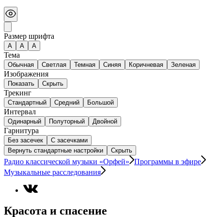
Размер шрифта
А
A
A
Тема
Обычная
Светлая
Темная
Синяя
Коричневая
Зеленая
Изображения
Показать
Скрыть
Трекинг
Стандартный
Средний
Большой
Интервал
Одинарный
Полуторный
Двойной
Гарнитура
Без засечек
С засечками
Вернуть стандартные настройки
Скрыть
Радио классической музыки «Орфей»
Программы в эфире
Музыкальные расследования
Красота и спасение