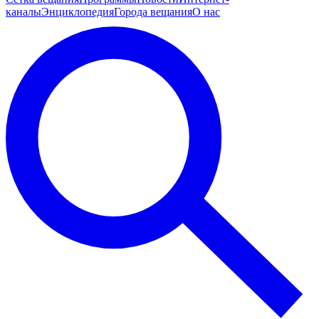
каналы
Энциклопедия
Города вещания
О нас