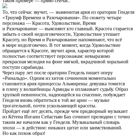
таком примере — прямо сейчас.
То, что сейчас звучит, — знаменитая ария из оратории Генделя
«Триумф Времени и Разочарования». По сюжету четыре
персонажа — Красота, Удовольствие, Время
и Разочарование — выясняют кто главный. Красота старается
забыть о своей недолговечности, Удовольствие утешает
Красоту, но Время и Разочарование напоминают, что всё
в мире недолговечно. В тот момент, когда Удовольствие
обращается к Красоте, звучит ария, характер которой
полностью соответствует персонажам: невыразимо
прекрасная мелодия на фоне мягкой, вкрадчивой хоральной
поступи сарабанды.
Через пару лет после оратории Гендель пишет оперу
«Ринальдо». Одним из хитов сочинения моментально
становится ария принцессы Альмирены: девушка томится
в плену у волшебницы Армиды и оплакивает судьбу. Образ
хрупкой невинности, надеющейся на спасение, побуждает
Генделя вновь обратиться к той же арии — музыке
трогательной, почти ускользающей красоты.
Пройдет ещё лет десять, прежде чем придворный музыкант
из Кётена Иоганн Себастьян Бах сочинит прелюдию с точно
таким же началом как у Генделя. Музыкальный словарь
эпохи — в действии: никаких цитат или заимствований.
Но как похож образ!