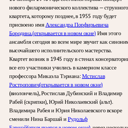
нового филармонического коллектива — струнног
квартета, которому позднее, в 1955 году будет
присвоено имя
Александра Порфирьевича
Бородина.
(открывается в новом окне)
Имя этого
ансамбля сегодня во всем мире звучит как синони
высочайшего исполнительского мастерства.
Квартет возник в 1945 году в стенах консерватори
все его участники учились в камерном классе
профессора Микаэла Тэриана:
Мстислав
Ростропович
(открывается в новом окне)
(виолончель), Ростислав Дубинский и Владимир
Рабей (скрипки), Юрий Николаевский (альт).
Владимира Рабея и Юрия Николаевского вскоре
сменили Нина Баршай и
Рудольф
Баршай
(открывается в новом окне)
, через нескольк