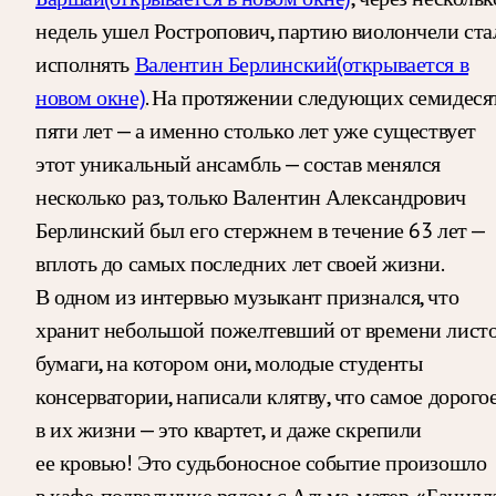
недель ушел Ростропович, партию виолончели ста
исполнять
Валентин Берлинский
(открывается в
новом окне)
. На протяжении следующих семидеся
пяти лет — а именно столько лет уже существует
этот уникальный ансамбль — состав менялся
несколько раз, только Валентин Александрович
Берлинский был его стержнем в течение 63 лет —
вплоть до самых последних лет своей жизни.
В одном из интервью музыкант признался, что
хранит небольшой пожелтевший от времени лист
бумаги, на котором они, молодые студенты
консерватории, написали клятву, что самое дорого
в их жизни — это квартет, и даже скрепили
ее кровью! Это судьбоносное событие произошло
в кафе-подвальчике рядом с Альма-матер. «Бацилл