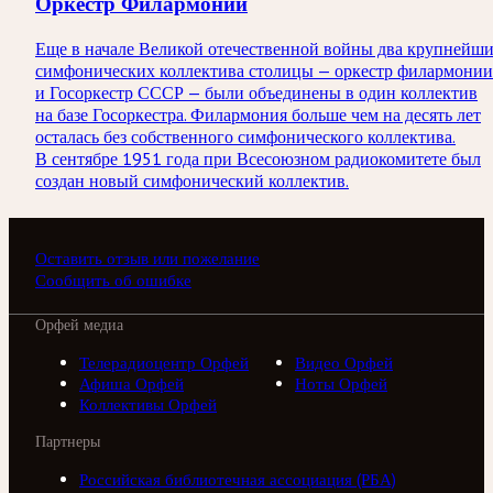
Оркестр Филармонии
Еще в начале Великой отечественной войны два крупнейш
симфонических коллектива столицы — оркестр филармонии
и Госоркестр СССР — были объединены в один коллектив
на базе Госоркестра. Филармония больше чем на десять лет
осталась без собственного симфонического коллектива.
В сентябре 1951 года при Всесоюзном радиокомитете был
создан новый симфонический коллектив.
Оставить отзыв или пожелание
Сообщить об ошибке
Орфей медиа
Телерадиоцентр Орфей
Видео Орфей
Афиша Орфей
Ноты Орфей
Коллективы Орфей
Партнеры
Российская библиотечная ассоциация (РБА)