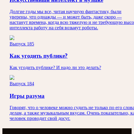
Долгие годы мы все, читая научную фантастику, были
уверены, что однажды — и может быть, даже скоро —
настанут времена, когда всю тяжелую и не требующую высо
интеллекта работу на себя возьмут роботы.
Выпуск 185
Как угодить публике?
Как угодить публике? И надо ли это делать?
Выпуск 184
Игры разума
Говорят, что о человеке можно судить не только по его слов
делам, а также музыкальным вкусам. Очень показательно, к
человек проводит свой досуг.