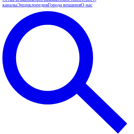
каналы
Энциклопедия
Города вещания
О нас