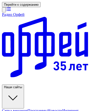
Перейти к содержанию
Радио Орфей
Наши сайты
Сетка вещания
Программы
Новости
Интернет-