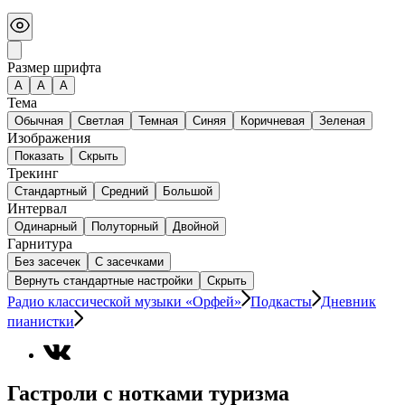
Размер шрифта
А
A
A
Тема
Обычная
Светлая
Темная
Синяя
Коричневая
Зеленая
Изображения
Показать
Скрыть
Трекинг
Стандартный
Средний
Большой
Интервал
Одинарный
Полуторный
Двойной
Гарнитура
Без засечек
С засечками
Вернуть стандартные настройки
Скрыть
Радио классической музыки «Орфей»
Подкасты
Дневник
пианистки
Гастроли с нотками туризма