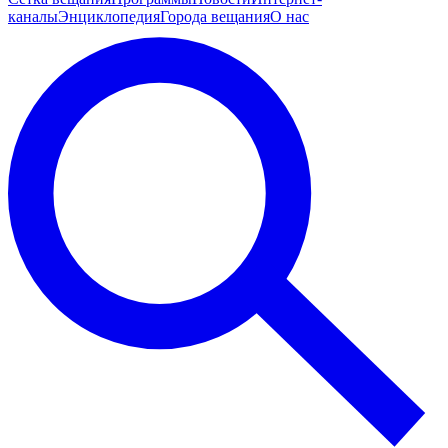
каналы
Энциклопедия
Города вещания
О нас