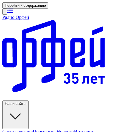
Перейти к содержанию
Радио Орфей
Наши сайты
Сетка вещания
Программы
Новости
Интернет-