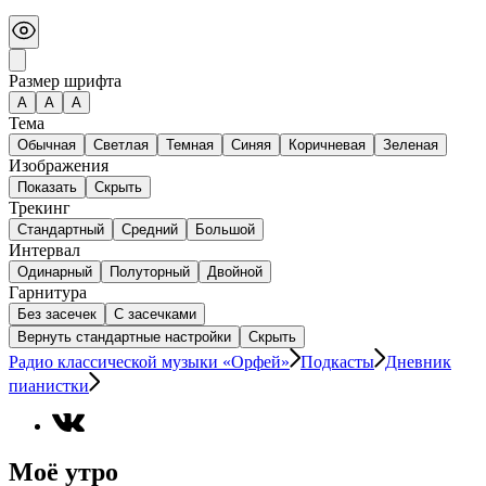
Размер шрифта
А
A
A
Тема
Обычная
Светлая
Темная
Синяя
Коричневая
Зеленая
Изображения
Показать
Скрыть
Трекинг
Стандартный
Средний
Большой
Интервал
Одинарный
Полуторный
Двойной
Гарнитура
Без засечек
С засечками
Вернуть стандартные настройки
Скрыть
Радио классической музыки «Орфей»
Подкасты
Дневник
пианистки
Моё утро