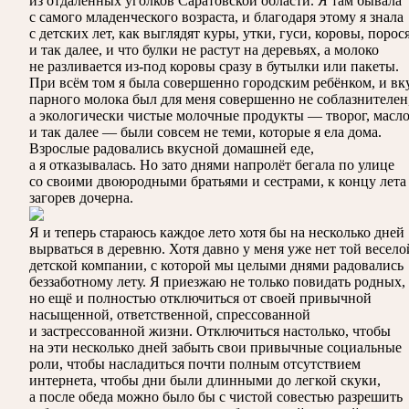
из отдаленных уголков Саратовской области. Я там бывала
с самого младенческого возраста, и благодаря этому я знала
с детских лет, как выглядят куры, утки, гуси, коровы, порос
и так далее, и что булки не растут на деревьях, а молоко
не разливается из-под коровы сразу в бутылки или пакеты.
При всём том я была совершенно городским ребёнком, и вк
парного молока был для меня совершенно не соблазнителен
а экологически чистые молочные продукты — творог, масл
и так далее — были совсем не теми, которые я ела дома.
Взрослые радовались вкусной домашней еде,
а я отказывалась. Но зато днями напролёт бегала по улице
со своими двоюродными братьями и сестрами, к концу лета
загорев дочерна.
Я и теперь стараюсь каждое лето хотя бы на несколько дней
вырваться в деревню. Хотя давно у меня уже нет той весело
детской компании, с которой мы целыми днями радовались
беззаботному лету. Я приезжаю не только повидать родных,
но ещё и полностью отключиться от своей привычной
насыщенной, ответственной, спрессованной
и застрессованной жизни. Отключиться настолько, чтобы
на эти несколько дней забыть свои привычные социальные
роли, чтобы насладиться почти полным отсутствием
интернета, чтобы дни были длинными до легкой скуки,
а после обеда можно было бы с чистой совестью разрешить