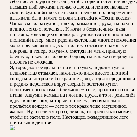
себе послеполуденную лень; чтобы горячий степной воздух,
насыщенный звуками птичьего двора, и летнее палящее
солнце будили бы во мне память предков и одновременно
вызывали бы в памяти строки эпиграфа к «Песни косаря»
Чайковского: раззудись, плечо, размахнись, рука, ты пахни
в лицо, ветер с полудня… И когда в бесконечных, куда
ни глянь, колосящихся полях разгуливается этот знойный
июльский ветер, мне представляется, как многие поколения
моих предков жили здесь в полном согласии с законами
природы и теперь откуда-то смотрят на меня, пришлую,
бледную, и качают головой: бедная, ты ж даже и корову-то
подоить не сможешь.
Я, городской бездельник на каникулах, подолгу гуляю
пешком; глаз отдыхает, наконец-то видя вместо плотной
городской застройки бескрайние дали, а где-то среди полей
и редких перелесков вдруг сверкнёт золотом купол
белокаменного храма в ближайшем селе, пролетит степная
птица, зашумит камыш на плотине пруда, а то и громыхнёт
вдруг в небе гром, который, впрочем, необязательно
прольётся дождём — лето в тех краях чаще засушливое,
жаркое. Ну, а если уж гроза, ливень, то прячься кто может,
чтобы не застало в поле. Настоящее, всамделишное лето,
почти как в детстве.