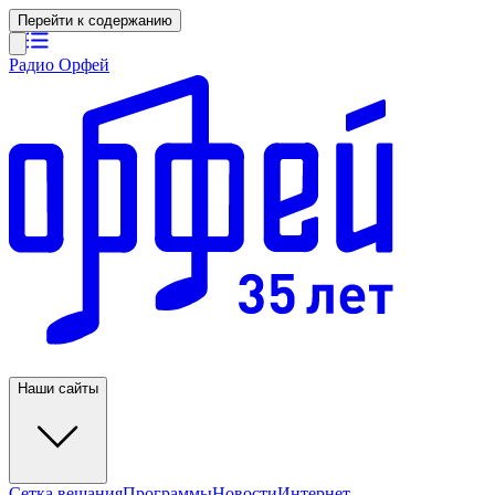
Перейти к содержанию
Радио Орфей
Наши сайты
Сетка вещания
Программы
Новости
Интернет-