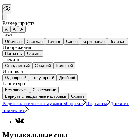
Размер шрифта
А
A
A
Тема
Обычная
Светлая
Темная
Синяя
Коричневая
Зеленая
Изображения
Показать
Скрыть
Трекинг
Стандартный
Средний
Большой
Интервал
Одинарный
Полуторный
Двойной
Гарнитура
Без засечек
С засечками
Вернуть стандартные настройки
Скрыть
Радио классической музыки «Орфей»
Подкасты
Дневник
пианистки
Музыкальные сны