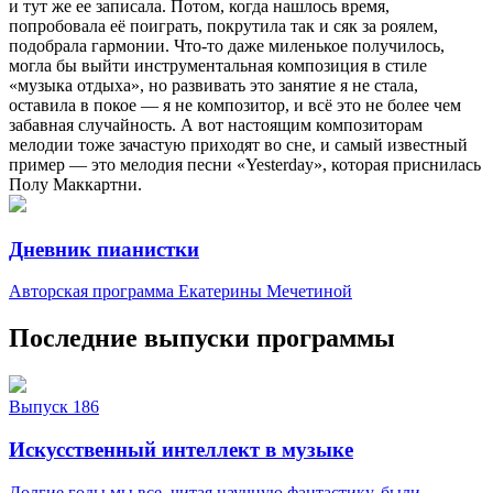
и тут же ее записала. Потом, когда нашлось время,
попробовала её поиграть, покрутила так и сяк за роялем,
подобрала гармонии. Что-то даже миленькое получилось,
могла бы выйти инструментальная композиция в стиле
«музыка отдыха», но развивать это занятие я не стала,
оставила в покое — я не композитор, и всё это не более чем
забавная случайность. А вот настоящим композиторам
мелодии тоже зачастую приходят во сне, и самый известный
пример — это мелодия песни «Yesterday», которая приснилась
Полу Маккартни.
Дневник пианистки
Авторская программа Екатерины Мечетиной
Последние выпуски программы
Выпуск 186
Искусственный интеллект в музыке
Долгие годы мы все, читая научную фантастику, были