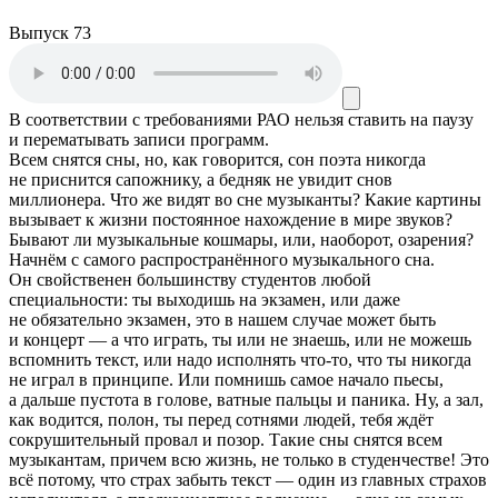
Выпуск 73
В соответствии с требованиями
РАО
нельзя ставить на паузу
и перематывать записи программ.
Всем снятся сны, но, как говорится, сон поэта никогда
не приснится сапожнику, а бедняк не увидит снов
миллионера. Что же видят во сне музыканты? Какие картины
вызывает к жизни постоянное нахождение в мире звуков?
Бывают ли музыкальные кошмары, или, наоборот, озарения?
Начнём с самого распространённого музыкального сна.
Он свойственен большинству студентов любой
специальности: ты выходишь на экзамен, или даже
не обязательно экзамен, это в нашем случае может быть
и концерт — а что играть, ты или не знаешь, или не можешь
вспомнить текст, или надо исполнять что-то, что ты никогда
не играл в принципе. Или помнишь самое начало пьесы,
а дальше пустота в голове, ватные пальцы и паника. Ну, а зал,
как водится, полон, ты перед сотнями людей, тебя ждёт
сокрушительный провал и позор. Такие сны снятся всем
музыкантам, причем всю жизнь, не только в студенчестве! Это
всё потому, что страх забыть текст — один из главных страхов