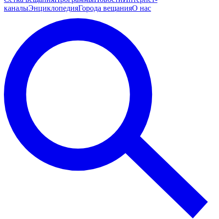
каналы
Энциклопедия
Города вещания
О нас