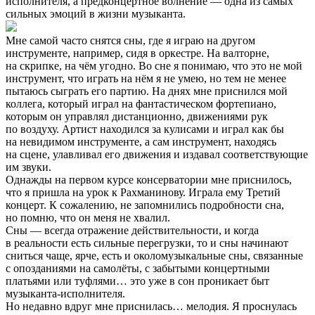
исполнителя, а предконцертное волнение — одна из самых
сильных эмоций в жизни музыканта.
Мне самой часто снятся сны, где я играю на другом
инструменте, например, сидя в оркестре. На валторне,
на скрипке, на чём угодно. Во сне я понимаю, что это не мой
инструмент, что играть на нём я не умею, но тем не менее
пытаюсь сыграть его партию. На днях мне приснился мой
коллега, который играл на фантастическом фортепиано,
которым он управлял дистанционно, движениями рук
по воздуху. Артист находился за кулисами и играл как бы
на невидимом инструменте, а сам инструмент, находясь
на сцене, улавливал его движения и издавал соответствующие
им звуки.
Однажды на первом курсе консерватории мне приснилось,
что я пришла на урок к Рахманинову. Играла ему Третий
концерт. К сожалению, не запомнились подробности сна,
но помню, что он меня не хвалил.
Сны — всегда отражение действительности, и когда
в реальности есть сильные перегрузки, то и сны начинают
сниться чаще, ярче, есть и околомузыкальные сны, связанные
с опозданиями на самолёты, с забытыми концертными
платьями или туфлями… это уже в сон проникает быт
музыканта-исполнителя.
Но недавно вдруг мне приснилась… мелодия. Я проснулась