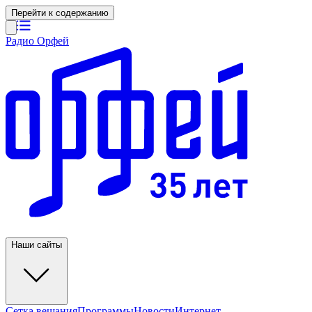
Перейти к содержанию
Радио Орфей
Наши сайты
Сетка вещания
Программы
Новости
Интернет-