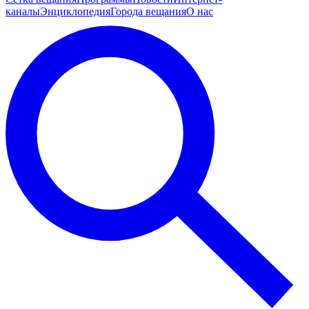
каналы
Энциклопедия
Города вещания
О нас