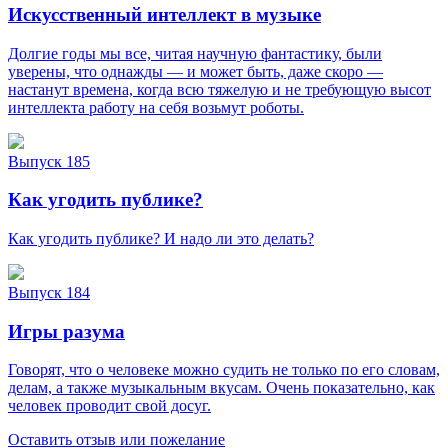
Искусственный интеллект в музыке
Долгие годы мы все, читая научную фантастику, были
уверены, что однажды — и может быть, даже скоро —
настанут времена, когда всю тяжелую и не требующую высот
интеллекта работу на себя возьмут роботы.
Выпуск 185
Как угодить публике?
Как угодить публике? И надо ли это делать?
Выпуск 184
Игры разума
Говорят, что о человеке можно судить не только по его словам,
делам, а также музыкальным вкусам. Очень показательно, как
человек проводит свой досуг.
Оставить отзыв или пожелание