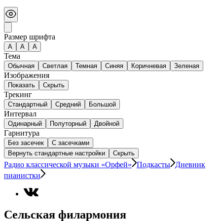
Размер шрифта
А
A
A
Тема
Обычная
Светлая
Темная
Синяя
Коричневая
Зеленая
Изображения
Показать
Скрыть
Трекинг
Стандартный
Средний
Большой
Интервал
Одинарный
Полуторный
Двойной
Гарнитура
Без засечек
С засечками
Вернуть стандартные настройки
Скрыть
Радио классической музыки «Орфей»
Подкасты
Дневник
пианистки
Сельская филармония