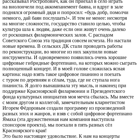
рассказывал Ростропович, как он приехал в село играть
на виолончели под аккомпанемент баяна, и вдруг в зале
поднялся огромный дядя и попросил: «будь добр, помолчи
немного, дай баян послушать!». И тем не менее: несмотря
на многие сложности, государство ставило целью, чтобы
культура шла к людям, даже если они живут очень далеко
от роскошных филармонических залов. С распадом
Советского Союза эта традиция совсем исчезла. Но настали
новые времена. В сельских ДК стали проводить работы
по реконструкции, во многие из них закупили новые
инструменты. И одновременно появились очень хорошие
цифровые гибридные фортепиано, на которых можно сыграть
полноценный концерт. И в моей голове сложилась ясная
картина: надо взять такое цифровое пианино и поехать
с туром по деревням и сёлам, туда, где не ступала нога
пианиста. Я долго вынашивала эту мысль, и наконец при
поддержке Красноярской филармонии и Президентского
фонда культурных инициатив моя мечта сбылась. Мы вместе
с моим другом и коллегой, замечательным кларнетистом
Игорем Фёдоровым создали программу из произведений
разных эпох и жанров, и взяв с собой цифровое фортепиано
Ямаха (эта дружественная нам компания выступила
спонсором проекта), мы поехали в пять разных сёл
Красноярского края!
Это было настоящее удовольствие. К нам на концерты