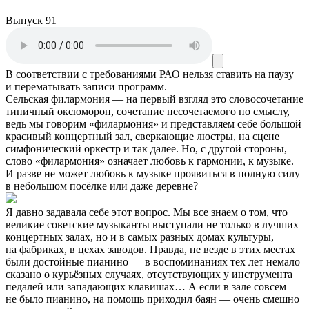
Выпуск 91
В соответствии с требованиями
РАО
нельзя ставить на паузу
и перематывать записи программ.
Сельская филармония — на первый взгляд это словосочетание
типичный оксюморон, сочетание несочетаемого по смыслу,
ведь мы говорим «филармония» и представляем себе большой
красивый концертный зал, сверкающие люстры, на сцене
симфонический оркестр и так далее. Но, с другой стороны,
слово «филармония» означает любовь к гармонии, к музыке.
И разве не может любовь к музыке проявиться в полную силу
в небольшом посёлке или даже деревне?
Я давно задавала себе этот вопрос. Мы все знаем о том, что
великие советские музыканты выступали не только в лучших
концертных залах, но и в самых разных домах культуры,
на фабриках, в цехах заводов. Правда, не везде в этих местах
были достойные пианино — в воспоминаниях тех лет немало
сказано о курьёзных случаях, отсутствующих у инструмента
педалей или западающих клавишах… А если в зале совсем
не было пианино, на помощь приходил баян — очень смешно