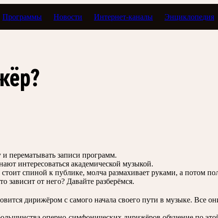
Программы
Новости
Интернет-каналы
Энциклопедия
пианистки
жёр?
зу и перематывать записи программ.
инают интересоваться академической музыкой.
, стоит спиной к публике, молча размахивает руками, а потом п
то зависит от него? Давайте разберёмся.
овится дирижёром с самого начала своего пути в музыке. Все он
ольшинства оперно-симфонических дирижёров обучение по этой