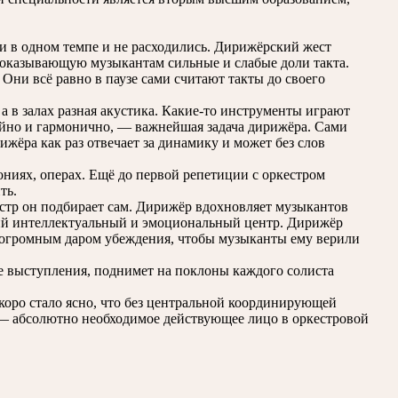
и в одном темпе и не расходились. Дирижёрский жест
показывающую музыкантам сильные и слабые доли такта.
ни всё равно в паузе сами считают такты до своего
а в залах разная акустика. Какие-то инструменты играют
ройно и гармонично, — важнейшая задача дирижёра. Сами
ижёра как раз отвечает за динамику и может без слов
ниях, операх. Ещё до первой репетиции с оркестром
ть.
естр он подбирает сам. Дирижёр вдохновляет музыкантов
ий интеллектуальный и эмоциональный центр. Дирижёр
 огромным даром убеждения, чтобы музыканты ему верили
ле выступления, поднимет на поклоны каждого солиста
коро стало ясно, что без центральной координирующей
р — абсолютно необходимое действующее лицо в оркестровой