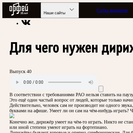
Радио Орфей
Сетка вещания
Радио классической музыки «Орфей»
Подкасты
Дневник 
Наши сайты
Для чего нужен дири
Выпуск 40
В соответствии с требованиями
РАО
нельзя ставить на пау
Это ещё один частый вопрос от людей, которые только нач
Действительно, человек сам не производит ни одного звука
буквами на афише. Умеет ли он сам на чём-нибудь играть? Ч
Конечно же, дирижёр умеет на чём-то играть. Никто не стан
или иной степени умеют играть на фортепиано.
Дирижёры бывают хоровые и оперно-симфонические. Для б