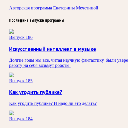
Авторская программа Екатерины Мечетиной
Последние выпуски программы
Выпуск 186
Искусственный интеллект в музыке
Долгие годы мы все, читая научную фантастику, были увер
работу на себя возьмут роботы.
Выпуск 185
Как угодить публике?
Как угодить публике? И надо ли это делать?
Выпуск 184