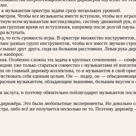
лее.
 музыкантам оркестра задачи сразу нескольких уровней.
етром. Чтобы все музыканты вместе вступили, чтобы все играл
ятную всем музыкантам жестикуляцию, систему движений рук, 
 группам время их вступления, например после долгой паузы. О
ра вступать.
 то есть громкость игры. В оркестре множество инструментов, 
аланс разных групп инструментов, чтобы все вместе звучали ст
 слышат друг друга, сидя на большом расстоянии. Левая рука дир
е наоборот.
ия. Особенно сложна эта задача в крупных сочинениях — симфо
циях уже только стараться совместно с музыкантами её воплоти
сли он главный дирижёр коллектива, то и музыкантов в свой орк
чувствовать себя единым целым. Он — лидер, он — объединяющ
красным музыкантом, обладающим знаниями, большим вкусом и
я заслуга, и поэтому обязательно поблагодарит музыкантов пос
ез дирижёра. Это были любопытные эксперименты. Но довольно с
естра, либо всё же получается несколько не то. Поэтому дирижё