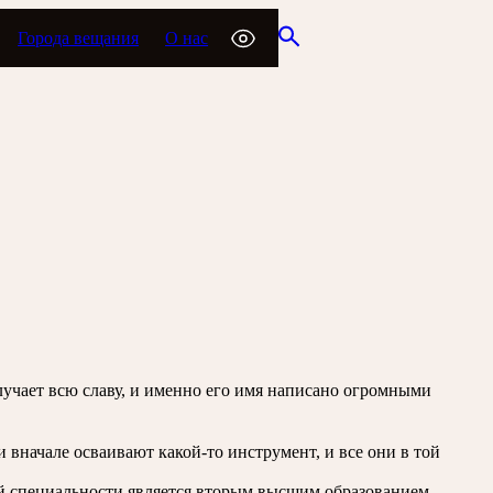
Города вещания
О нас
олучает всю славу, и именно его имя написано огромными
и вначале осваивают какой-то инструмент, и все они в той
 специальности является вторым высшим образованием,