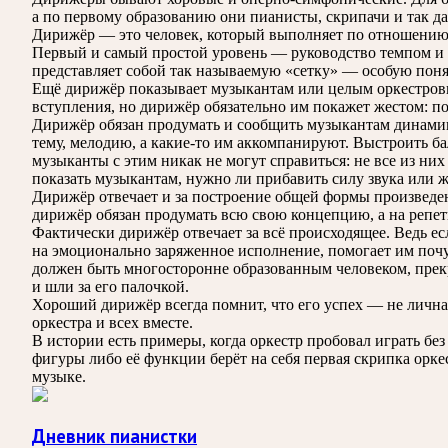
а по первому образованию они пианисты, скрипачи и так да
Дирижёр — это человек, который выполняет по отношению к
Первый и самый простой уровень — руководство темпом и м
представляет собой так называемую «сетку» — особую пон
Ещё дирижёр показывает музыкантам или целым оркестровым
вступления, но дирижёр обязательно им покажет жестом: по
Дирижёр обязан продумать и сообщить музыкантам динамику,
тему, мелодию, а какие-то им аккомпанируют. Выстроить б
музыканты с этим никак не могут справиться: не все из них
показать музыкантам, нужно ли прибавить силу звука или ж
Дирижёр отвечает и за построение общей формы произведен
дирижёр обязан продумать всю свою концепцию, а на репети
Фактически дирижёр отвечает за всё происходящее. Ведь е
на эмоционально заряженное исполнение, помогает им по
должен быть многосторонне образованным человеком, пре
и шли за его палочкой.
Хороший дирижёр всегда помнит, что его успех — не лична
оркестра и всех вместе.
В истории есть примеры, когда оркестр пробовал играть б
фигуры либо её функции берёт на себя первая скрипка орк
музыке.
Дневник пианистки