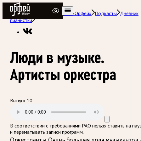
Радио Орфей
Радио классической музыки «Орфей»
Подкасты
Дневник
пианистки
Люди в музыке.
Артисты оркестра
Выпуск 10
В соответствии с требованиями
РАО
нельзя ставить на пау
и перематывать записи программ.
Оркестранты. Очень большая доля музыкантов 