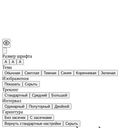
Размер шрифта
А
A
A
Тема
Обычная
Светлая
Темная
Синяя
Коричневая
Зеленая
Изображения
Показать
Скрыть
Трекинг
Стандартный
Средний
Большой
Интервал
Одинарный
Полуторный
Двойной
Гарнитура
Без засечек
С засечками
Вернуть стандартные настройки
Скрыть