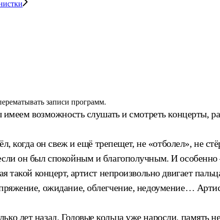
нистки
 перематывать записи программ.
мы имеем возможность слушать и смотреть концерты, ра
ёл, когда он свеж и ещё трепещет, не «отболел», не ст
если он был спокойным и благополучным. И особенно —
ая такой концерт, артист непроизвольно двигает пальц
апряжение, ожидание, облегчение, недоумение… Артист
ко лет назад. Годовые кольца уже наросли, память не 