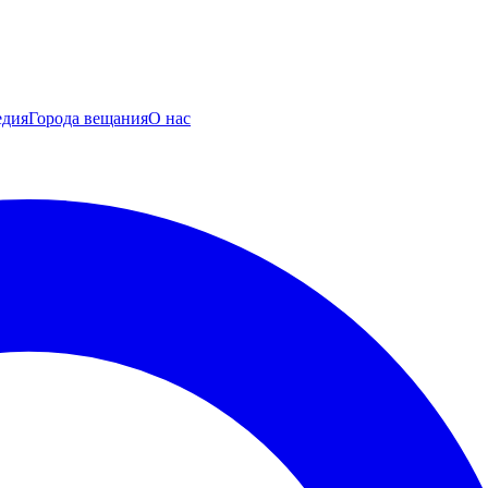
едия
Города вещания
О нас