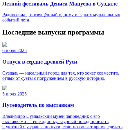
Летний фестиваль Дениса Мацуева в Суздале
Радиосериал, посвящённый одному из ярких музыкальных
событий лета
Последние выпуски программы
6 июля 2025
Отпуск в сердце древней Руси
Суздаль — идеальный город для тех, кто хочет совместить
отдых от суеты с погружением в русскую историю.
5 июля 2025
Путеводитель по выставкам
Владимиро-Суздальский музей-заповедник с его
выставками — еще один культурный повод приехать
в уютный Суздаль, а по пути, если позволяет время, сделать