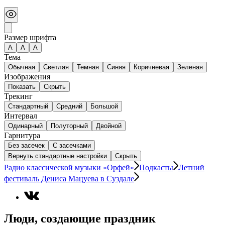
Размер шрифта
А
A
A
Тема
Обычная
Светлая
Темная
Синяя
Коричневая
Зеленая
Изображения
Показать
Скрыть
Трекинг
Стандартный
Средний
Большой
Интервал
Одинарный
Полуторный
Двойной
Гарнитура
Без засечек
С засечками
Вернуть стандартные настройки
Скрыть
Радио классической музыки «Орфей»
Подкасты
Летний
фестиваль Дениса Мацуева в Суздале
Люди, создающие праздник