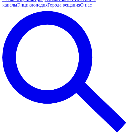
каналы
Энциклопедия
Города вещания
О нас