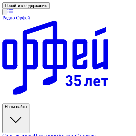
Перейти к содержанию
Радио Орфей
Наши сайты
Сетка вещания
Программы
Новости
Интернет-