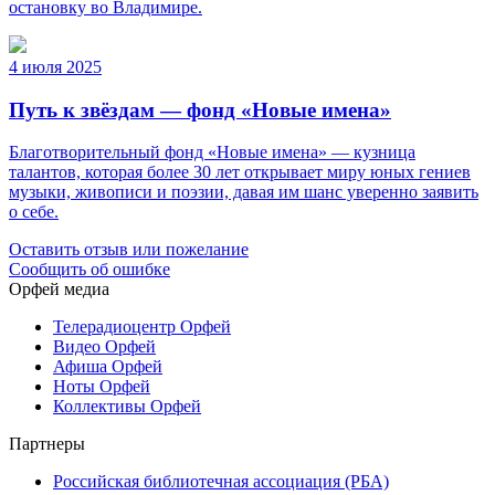
остановку во Владимире.
4 июля 2025
Путь к звёздам — фонд «Новые имена»
Благотворительный фонд «Новые имена» — кузница
талантов, которая более 30 лет открывает миру юных гениев
музыки, живописи и поэзии, давая им шанс уверенно заявить
о себе.
Оставить отзыв или пожелание
Сообщить об ошибке
Орфей медиа
Телерадиоцентр Орфей
Видео Орфей
Афиша Орфей
Ноты Орфей
Коллективы Орфей
Партнеры
Российская библиотечная ассоциация (РБА)