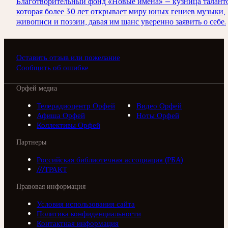
Благотворительный фонд «Новые имена» — кузница талант
которая более 30 лет открывает миру юных гениев музыки,
живописи и поэзии, давая им шанс уверенно заявить о себе.
Оставить отзыв или пожелание
Сообщить об ошибке
Орфей медиа
Телерадиоцентр Орфей
Видео Орфей
Афиша Орфей
Ноты Орфей
Коллективы Орфей
Партнеры
Российская библиотечная ассоциация (РБА)
///ТРАКТ
Правовая информация
Условия использования сайта
Политика конфиденциальности
Контактная информация