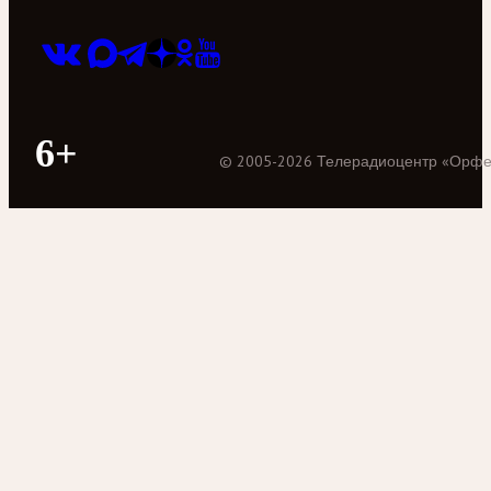
6+
©
2005
-
2026
Телерадиоцентр «Орф