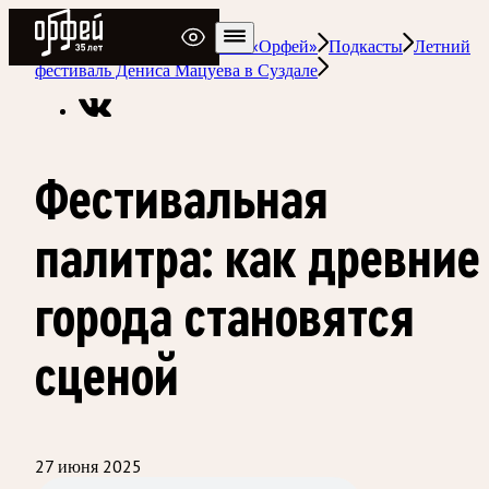
Радио Орфей
Радио классической музыки «Орфей»
Подкасты
Летний
фестиваль Дениса Мацуева в Суздале
Фестивальная
палитра: как древние
города становятся
сценой
27 июня 2025