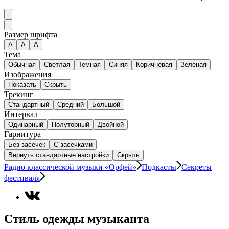
Размер шрифта
А
A
A
Тема
Обычная
Светлая
Темная
Синяя
Коричневая
Зеленая
Изображения
Показать
Скрыть
Трекинг
Стандартный
Средний
Большой
Интервал
Одинарный
Полуторный
Двойной
Гарнитура
Без засечек
С засечками
Вернуть стандартные настройки
Скрыть
Радио классической музыки «Орфей»
Подкасты
Секреты
фестиваля
Стиль одежды музыканта