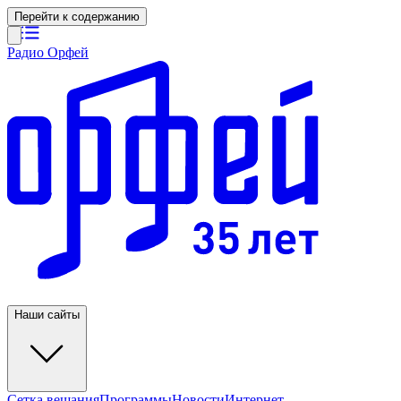
Перейти к содержанию
Радио Орфей
Наши сайты
Сетка вещания
Программы
Новости
Интернет-