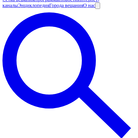
каналы
Энциклопедия
Города вещания
О нас