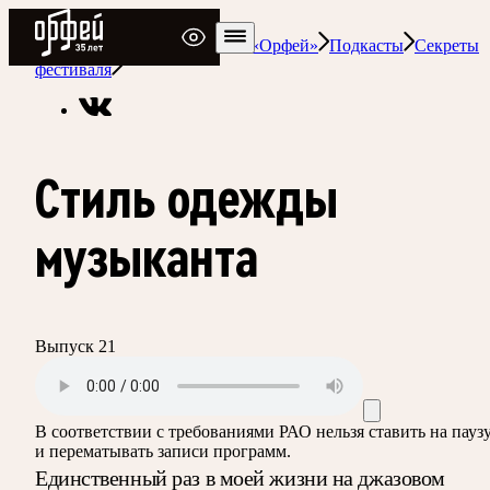
Радио Орфей
Радио классической музыки «Орфей»
Подкасты
Секреты
фестиваля
Стиль одежды
музыканта
Выпуск 21
В соответствии с требованиями
РАО
нельзя ставить на пауз
и перематывать записи программ.
Единственный раз в моей жизни на джазовом