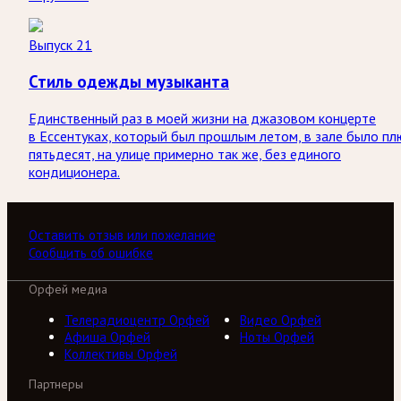
Выпуск 21
Стиль одежды музыканта
Единственный раз в моей жизни на джазовом концерте
в Ессентуках, который был прошлым летом, в зале было пл
пятьдесят, на улице примерно так же, без единого
кондиционера.
Оставить отзыв или пожелание
Сообщить об ошибке
Орфей медиа
Телерадиоцентр Орфей
Видео Орфей
Афиша Орфей
Ноты Орфей
Коллективы Орфей
Партнеры