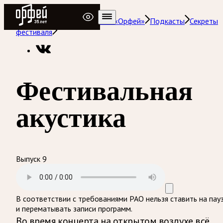
Радио Орфей
Радио классической музыки «Орфей»
Подкасты
Секреты
фестиваля
Фестивальная
акустика
Выпуск 9
В соответствии с требованиями
РАО
нельзя ставить на пау
и перематывать записи программ.
Во время концерта на открытом воздухе всё