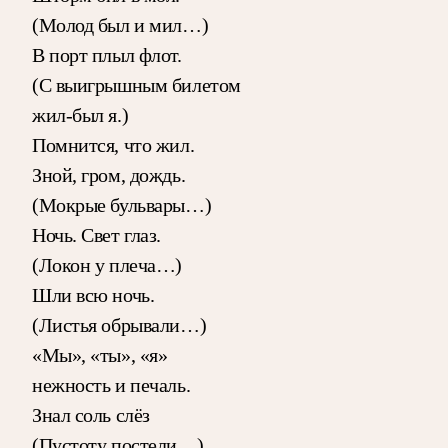
(Молод был и мил…)
В порт плыл флот.
(С выигрышным билетом
жил-был я.)
Помнится, что жил.
Зной, гром, дождь.
(Мокрые бульвары…)
Ночь. Свет глаз.
(Локон у плеча…)
Шли всю ночь.
(Листья обрывали…)
«Мы», «ты», «я»
нежность и печаль.
Знал соль слёз
(Пустоту постели…)