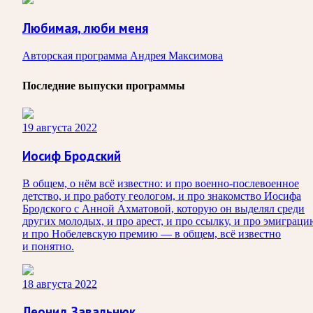
Любимая, люби меня
Авторская программа Андрея Максимова
Последние выпуски программы
19 августа 2022
Иосиф Бродский
В общем, о нём всё известно: и про военно-послевоенное
детство, и про работу геологом, и про знакомство Иосифа
Бродского с Анной Ахматовой, которую он выделял среди
других молодых, и про арест, и про ссылку, и про эмиграци
и про Нобелевскую премию — в общем, всё известно
и понятно.
18 августа 2022
Леонид Завальнюк