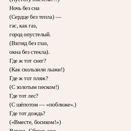
Ночь без сна
(Сердце без тепла) —
гас, как газ,
город опустелый.
(Взгляд без глаз,
окна без стекла).
Где ж тот снег?
(Как скользили лыжи!)
Где ж тот пляж?
(С золотым песком!)
Где тот лес?
(С шёпотом — «поближе».)
Где тот дождь?
(«Вместе, босиком!»)
Встань. Сбрось сон.