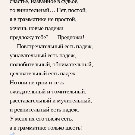
счастье, названное в судьбе,
то винительный… Нет, постой,
я в грамматике не простой,
хочешь новые падежи
предложу тебе? — Предложи!
— Повстречательный есть падеж,
узнавательный есть падеж,
полюбительный, обнимательный,
целовательный есть падеж.
Но они не одни и те ж –
ожидательный и томительный,
расставательный и мучительный,
и ревнительный есть падеж.
У меня их сто тысяч есть,
а в грамматике только шесть!