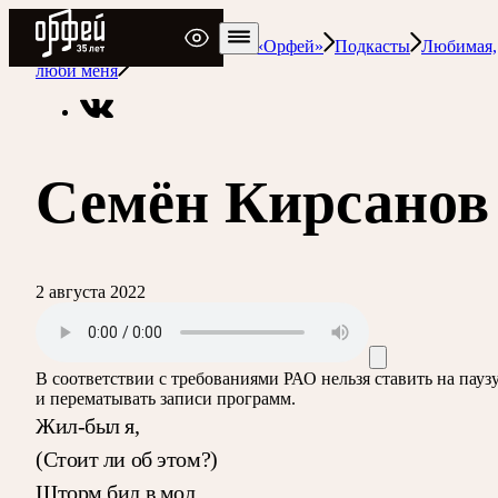
Радио Орфей
Радио классической музыки «Орфей»
Подкасты
Любимая,
люби меня
Семён Кирсанов
2 августа 2022
В соответствии с требованиями
РАО
нельзя ставить на пауз
и перематывать записи программ.
Жил-был я,
(Стоит ли об этом?)
Шторм бил в мол.