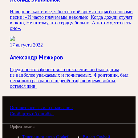
Наверное, как и все, я был в своё время потрясён словами
песни: «И часто плачем мы невольно, Когда дожди стучат
в окно, Не потому, что сердцу больно, А потому, что есть
оно».
17 августа 2022
Александр Межиров
Среди поэтов фронтового поколения он был одним
из наиболее уважаемых и почитаемых. Фронтовик, был
несколько раз ранен, перенёс тиф во время войны,
остался жив.
Оставить отзыв или пожелание
Сообщить об ошибке
Орфей медиа
Телерадиоцентр Орфей
Видео Орфей