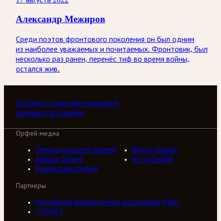
Александр Межиров
Среди поэтов фронтового поколения он был одним
из наиболее уважаемых и почитаемых. Фронтовик, был
несколько раз ранен, перенёс тиф во время войны,
остался жив.
Оставить отзыв или пожелание
Сообщить об ошибке
Орфей медиа
Телерадиоцентр Орфей
Видео Орфей
Афиша Орфей
Ноты Орфей
Коллективы Орфей
Партнеры
Российская библиотечная ассоциация (РБА)
///ТРАКТ