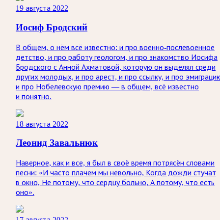
19 августа 2022
Иосиф Бродский
В общем, о нём всё известно: и про военно-послевоенное
детство, и про работу геологом, и про знакомство Иосифа
Бродского с Анной Ахматовой, которую он выделял среди
других молодых, и про арест, и про ссылку, и про эмиграци
и про Нобелевскую премию — в общем, всё известно
и понятно.
18 августа 2022
Леонид Завальнюк
Наверное, как и все, я был в своё время потрясён словами
песни: «И часто плачем мы невольно, Когда дожди стучат
в окно, Не потому, что сердцу больно, А потому, что есть
оно».
17 августа 2022