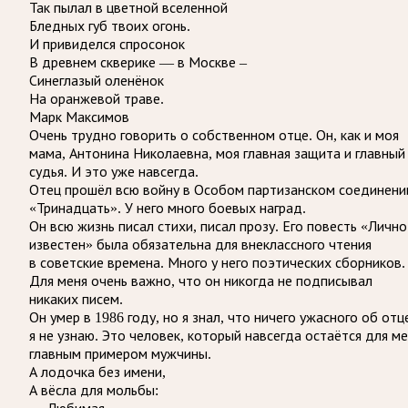
Так пылал в цветной вселенной
Бледных губ твоих огонь.
И привиделся спросонок
В древнем скверике — в Москве –
Синеглазый оленёнок
На оранжевой траве.
Марк Максимов
Очень трудно говорить о собственном отце. Он, как и моя
мама, Антонина Николаевна, моя главная защита и главный
судья. И это уже навсегда.
Отец прошёл всю войну в Особом партизанском соединени
«Тринадцать». У него много боевых наград.
Он всю жизнь писал стихи, писал прозу. Его повесть «Лично
известен» была обязательна для внеклассного чтения
в советские времена. Много у него поэтических сборников.
Для меня очень важно, что он никогда не подписывал
никаких писем.
Он умер в 1986 году, но я знал, что ничего ужасного об отц
я не узнаю. Это человек, который навсегда остаётся для м
главным примером мужчины.
А лодочка без имени,
А вёсла для мольбы: