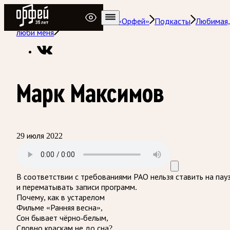
Радио Орфей
Радио классической музыки «Орфей»
Подкасты
Любимая,
люби меня
Марк Максимов
29 июля 2022
В соответствии с требованиями
РАО
нельзя ставить на пау
и перематывать записи программ.
Почему, как в устарелом
Фильме «Ранняя весна»,
Сон бывает чёрно-белым,
Словно краскам не до сна?