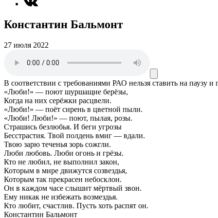
Константин Бальмонт
27 июля 2022
В соответствии с требованиями
РАО
нельзя ставить на паузу и
«Люби!» — поют шуршащие берёзы,
Когда на них серёжки расцвели.
«Люби!» — поёт сирень в цветной пыли.
«Люби! Люби!» — поют, пылая, розы.
Страшись безлюбья. И беги угрозы
Бесстрастия. Твой полдень вмиг — вдали.
Твою зарю теченья зорь сожгли.
Люби любовь. Люби огонь и грёзы.
Кто не любил, не выполнил закон,
Которым в мире движутся созвездья,
Которым так прекрасен небосклон.
Он в каждом часе слышит мёртвый звон.
Ему никак не избежать возмездья.
Кто любит, счастлив. Пусть хоть распят он.
Константин Бальмонт