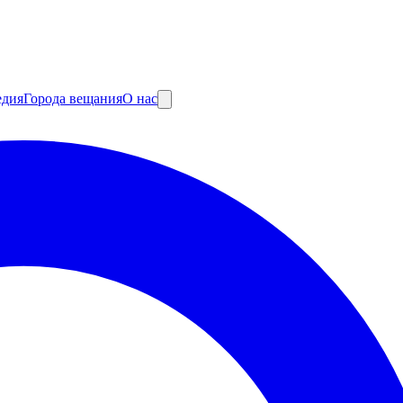
едия
Города вещания
О нас