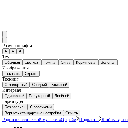
Размер шрифта
А
A
A
Тема
Обычная
Светлая
Темная
Синяя
Коричневая
Зеленая
Изображения
Показать
Скрыть
Трекинг
Стандартный
Средний
Большой
Интервал
Одинарный
Полуторный
Двойной
Гарнитура
Без засечек
С засечками
Вернуть стандартные настройки
Скрыть
Радио классической музыки «Орфей»
Подкасты
Любимая, лю