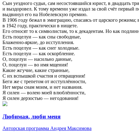
Сын уездного судьи, сам несостоявшийся юрист, в двадцать тр
и выздоровел. К тому времени уже издал за свой счёт первый
выдвинул его на Нобелевскую премию.
В 1906 году бежал в эмиграцию, спасаясь от царского режима;
в 1942 году, практически в нищете.
Его относят то к символистам, то к декадентам. Но как подлин
Есть поцелуи — как сны свободные,
Блаженно-яркие, до исступления.
Есть поцелуи — как снег холодные.
Есть поцелуи — как оскорбление.
О, поцелуи — насильно данные,
О, поцелуи — во имя мщения!
Какие жгучие, какие странные,
С их вспышкой счастия и отвращения!
Беги же с трепетом от исступлённости,
Нет меры снам моим, и нет названия.
Я силен — волею моей влюблённости,
Я силен дерзостью — негодования!
Любимая, люби меня
Авторская программа Андрея Максимова