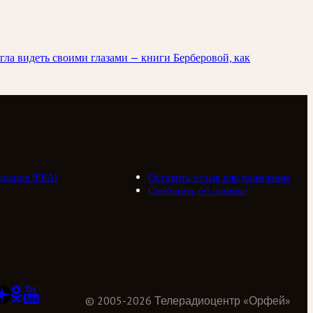
гла видеть своими глазами — книги Берберовой, как
циация (РБА)
Оставить отзыв или пожелание
Сообщить об ошибке
©
2005
-
2026
Телерадиоцентр «Орфей»