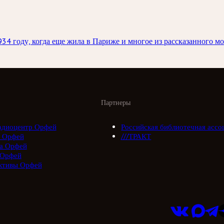
4 году, когда еще жила в Париже и многое из рассказанного мо
Партнеры
адиоцентр Орфей
Российская библиотечная ассо
 Орфей
///ТРАКТ
а Орфей
 Орфей
ктивы Орфей