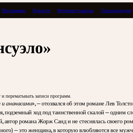
Программы
Новости
Интернет-каналы
Энциклопедия
рные вариации
нсуэло»
зу и перематывать записи программ.
», — отозвался об этом романе Лев Толст
 и ананасами
я, подземный ход под таинственной скалой — одним с
 автор романа Жорж Санд и не стеснялась своего рома
ого) — это женщина, в которую влюбляются все мужчи