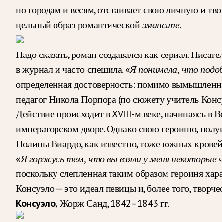
по городам и весям, отстаивает свою личную и тв
цельный образ романтической
.
эмансипе
Надо сказать, роман создавался как сериал. Писат
в журнал и часто спешила. «
Я понимала, что под
определенная достоверность: помимо вымышленны
педагог Никола Порпора (по сюжету учитель Конс
Действие происходит в XVIII-м веке, начинаясь в 
императорском дворе. Однако свою героиню, полу
Полины Виардо, как известно, тоже южных кровей
«
Я горжусь тем, что вы взяли у меня некоторые 
поскольку слепленная таким образом героиня хара
Консуэло — это идеал певицы и, более того, творче
Жорж Санд, 1842–1843 гг.
Консуэло,