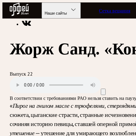
Радио Орфей
Сетка вещания
Радио классической музыки «Орфей»
Подкасты
Литерату
Наши сайты
Жорж Санд. «Ко
Выпуск 22
В соответствии с требованиями
РАО
нельзя ставить на пау
«
Пирог на гнилом масле с трюфелями, стерлядями
сюжета, цыганские страсти, странные исчезновени
сочиняя историю певицы, ставшей оперной примой,
— утешение для умирающего возлюбленн
утешение