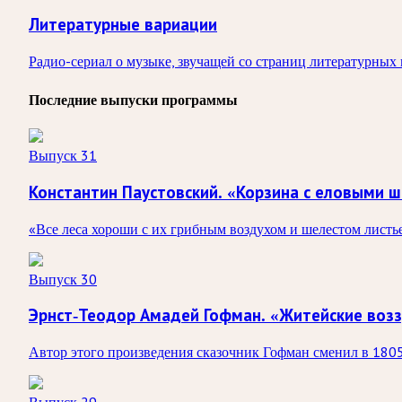
Литературные вариации
Радио-сериал о музыке, звучащей со страниц литературных
Последние выпуски программы
Выпуск 31
Константин Паустовский. «Корзина с еловыми 
«Все леса хороши с их грибным воздухом и шелестом листь
Выпуск 30
Эрнст-Теодор Амадей Гофман. «Житейские возз
Автор этого произведения сказочник Гофман сменил в 1805