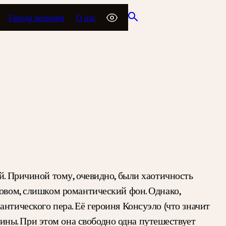
Города вещания
О нас
ой. Причиной тому, очевидно, были хаотичность
ловом, слишком романтический фон. Однако,
нтического пера. Её героиня Консуэло (что значит
ны. При этом она свободно одна путешествует