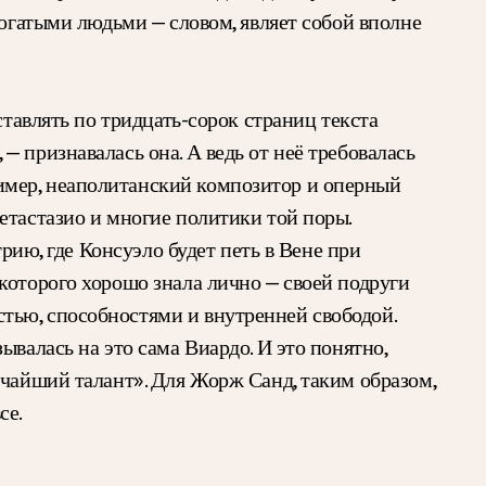
богатыми людьми — словом, являет собой вполне
ставлять по тридцать-сорок страниц текста
, — признавалась она. А ведь от неё требовалась
имер, неаполитанский композитор и оперный
етастазио и многие политики той поры.
рию, где Консуэло будет петь в Вене при
которого хорошо знала лично — своей подруги
тью, способностями и внутренней свободой.
тзывалась на это сама Виардо. И это понятно,
ичайший талант». Для Жорж Санд, таким образом,
се.