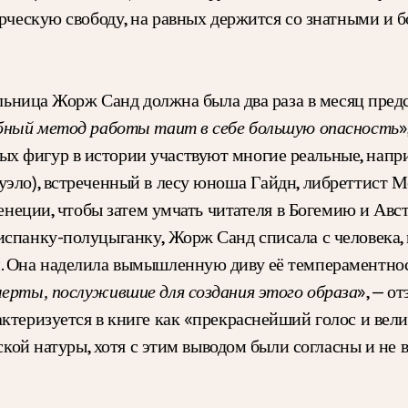
орческую свободу, на равных держится со знатными и 
ельница Жорж Санд должна была два раза в месяц пред
»
обный метод работы таит в себе большую опасность
х фигур в истории участвуют многие реальные, напр
уэло), встреченный в лесу юноша Гайдн, либреттист М
Венеции, чтобы затем умчать читателя в Богемию и Авст
испанку-полуцыганку, Жорж Санд списала с человека, 
. Она наделила вымышленную диву её темпераментнос
», — о
черты, послужившие для создания этого образа
ктеризуется в книге как «прекраснейший голос и вел
ской натуры, хотя с этим выводом были согласны и не в