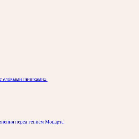
а с еловыми шишками».
онения перед гением Моцарта.