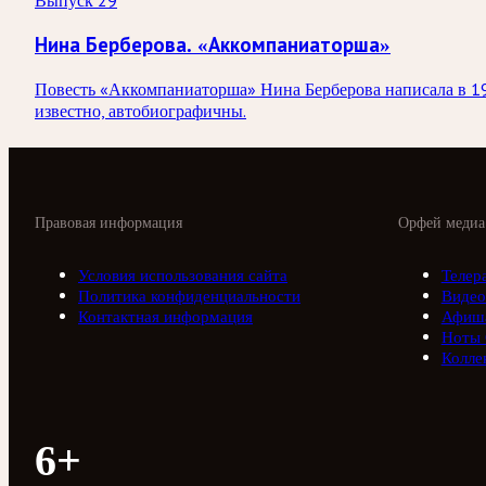
Выпуск 29
Нина Берберова. «Аккомпаниаторша»
Повесть «Аккомпаниаторша» Нина Берберова написала в 193
известно, автобиографичны.
Правовая информация
Орфей медиа
Условия использования сайта
Телер
Политика конфиденциальности
Видео
Контактная информация
Афиш
Ноты
Колле
6+