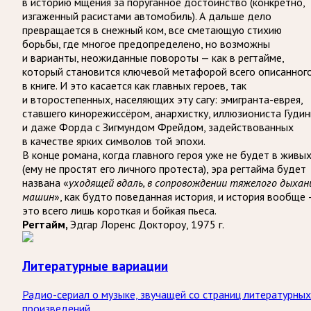
в историю мщения за поруганное достоинство (конкретно,
изгаженный расистами автомобиль). А дальше дело
превращается в снежный ком, все сметающую стихию
борьбы, где многое предопределено, но возможны
и варианты, неожиданные повороты — как в регтайме,
который становится ключевой метафорой всего описанног
в книге. И это касается как главных героев, так
и второстепенных, населяющих эту сагу: эмигранта-еврея,
ставшего кинорежиссёром, анархистку, иллюзиониста Гудин
и даже Форда с Зигмундом Фрейдом, задействованных
в качестве ярких символов той эпохи.
В конце романа, когда главного героя уже не будет в живы
(ему не простят его личного протеста), эра регтайма будет
названа «
уходящей вдаль, в сопровождении тяжелого дыхан
машин
», как будто поведанная история, и история вообще 
это всего лишь короткая и бойкая пьеса.
Регтайм,
Эдгар Лоренс Доктороу, 1975 г.
Литературные вариации
Радио-сериал о музыке, звучащей со страниц литературных
произведений