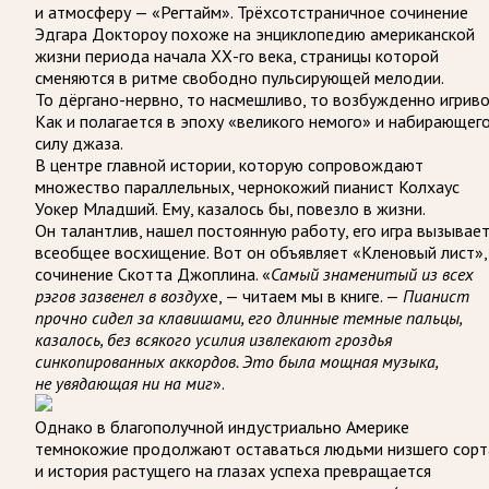
и атмосферу — «Регтайм». Трёхсотстраничное сочинение
Эдгара Доктороу похоже на энциклопедию американской
жизни периода начала ХХ-го века, страницы которой
сменяются в ритме свободно пульсирующей мелодии.
То дёргано-нервно, то насмешливо, то возбужденно игриво
Как и полагается в эпоху «великого немого» и набирающег
силу джаза.
В центре главной истории, которую сопровождают
множество параллельных, чернокожий пианист Колхаус
Уокер Младший. Ему, казалось бы, повезло в жизни.
Он талантлив, нашел постоянную работу, его игра вызывае
всеобщее восхищение. Вот он объявляет «Кленовый лист»,
сочинение Скотта Джоплина. «
Самый знаменитый из всех
рэгов зазвенел в воздух
е, — читаем мы в книге. —
Пианист
прочно сидел за клавишами, его длинные темные пальцы,
казалось, без всякого усилия извлекают гроздья
синкопированных аккордов. Это была мощная музыка,
не увядающая ни на миг
».
Однако в благополучной индустриально Америке
темнокожие продолжают оставаться людьми низшего сорт
и история растущего на глазах успеха превращается