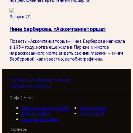
из преклонения перед гением Моцарта.
Выпуск 29
Нина Берберова. «Аккомпаниаторша»
Повесть «Аккомпаниаторша» Нина Берберова написала
в 1934 году, когда еще жила в Париже и многое
из рассказанного могла видеть своими глазами — книги
Берберовой, как известно, автобиографичны.
Оставить отзыв или пожелание
Сообщить об ошибке
Орфей медиа
Телерадиоцентр Орфей
Видео Орфей
Афиша Орфей
Ноты Орфей
Коллективы Орфей
Партнеры