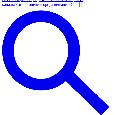
каналы
Энциклопедия
Города вещания
О нас