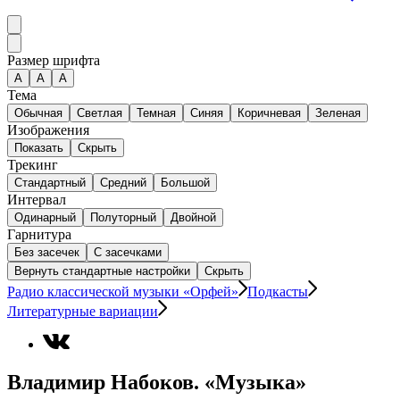
Размер шрифта
А
A
A
Тема
Обычная
Светлая
Темная
Синяя
Коричневая
Зеленая
Изображения
Показать
Скрыть
Трекинг
Стандартный
Средний
Большой
Интервал
Одинарный
Полуторный
Двойной
Гарнитура
Без засечек
С засечками
Вернуть стандартные настройки
Скрыть
Радио классической музыки «Орфей»
Подкасты
Литературные вариации
Владимир Набоков. «Музыка»