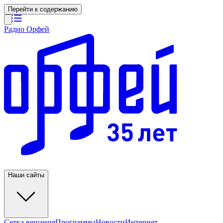
Перейти к содержанию
Радио Орфей
Наши сайты
Сетка вещания
Программы
Новости
Интернет-