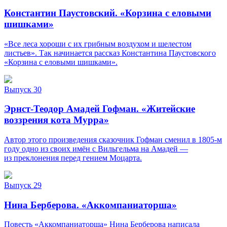
Константин Паустовский. «Корзина с еловыми
шишками»
«Все леса хороши с их грибным воздухом и шелестом
листьев». Так начинается рассказ Константина Паустовского
«Корзина с еловыми шишками».
Выпуск 30
Эрнст-Теодор Амадей Гофман. «Житейские
воззрения кота Мурра»
Автор этого произведения сказочник Гофман сменил в 1805-м
году одно из своих имён с Вильгельма на Амадей —
из преклонения перед гением Моцарта.
Выпуск 29
Нина Берберова. «Аккомпаниаторша»
Повесть «Аккомпаниаторша» Нина Берберова написала