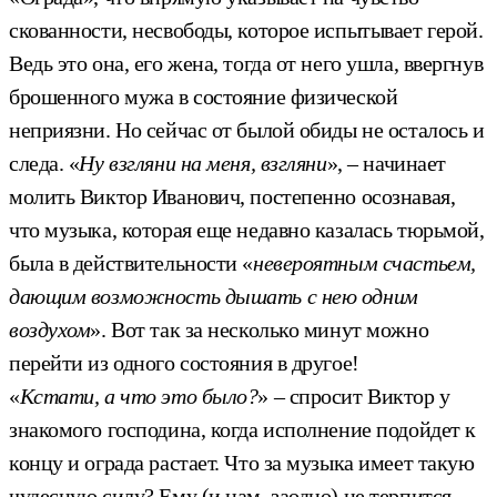
скованности, несвободы, которое испытывает герой.
Ведь это она, его жена, тогда от него ушла, ввергнув
брошенного мужа в состояние физической
неприязни. Но сейчас от былой обиды не осталось и
следа. «
Ну взгляни на меня, взгляни
», – начинает
молить Виктор Иванович, постепенно осознавая,
что музыка, которая еще недавно казалась тюрьмой,
была в действительности «
невероятным
счастьем,
дающим возможность дышать с нею одним
воздухом
». Вот так за несколько минут можно
перейти из одного состояния в другое!
«
Кстати, а что это было?
» – спросит Виктор у
знакомого господина, когда исполнение подойдет к
концу и ограда растает. Что за музыка имеет такую
чудесную силу? Ему (и нам, заодно) не терпится